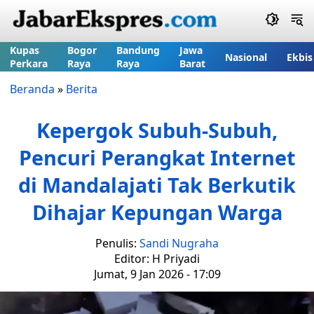
Kupas
Bogor
Bandung
Jawa
Nasional
Ekbis
Perkara
Raya
Raya
Barat
Beranda
»
Berita
Kepergok Subuh-Subuh,
Pencuri Perangkat Internet
di Mandalajati Tak Berkutik
Dihajar Kepungan Warga
Penulis:
Sandi Nugraha
Editor: H Priyadi
Jumat, 9 Jan 2026 - 17:09