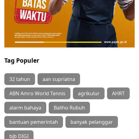
Tag Populer
32 tahun
aan supriatna
ABN Amro World Tennis
agrikulur
AHRT
alarm bahaya
Baliho Rubuh
bantuan pemerintah
banyak pelanggar
bjb DIGI