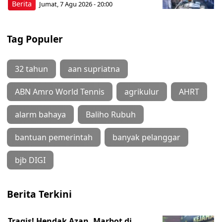
Berita
Jumat, 7 Agu 2026 - 20:00
Tag Populer
32 tahun
aan supriatna
ABN Amro World Tennis
agrikulur
AHRT
alarm bahaya
Baliho Rubuh
bantuan pemerintah
banyak pelanggar
bjb DIGI
Berita Terkini
Tragis! Hendak Azan, Marbot di