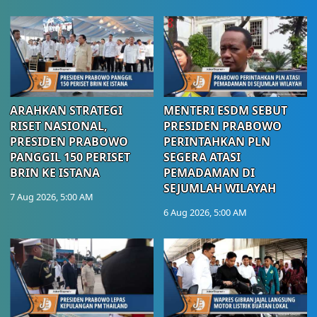
ARAHKAN STRATEGI
MENTERI ESDM SEBUT
RISET NASIONAL,
PRESIDEN PRABOWO
PRESIDEN PRABOWO
PERINTAHKAN PLN
PANGGIL 150 PERISET
SEGERA ATASI
BRIN KE ISTANA
PEMADAMAN DI
SEJUMLAH WILAYAH
7 Aug 2026, 5:00 AM
6 Aug 2026, 5:00 AM