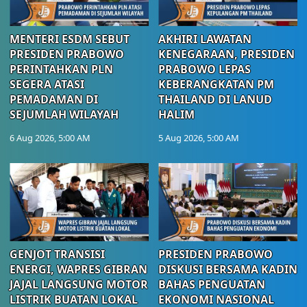
MENTERI ESDM SEBUT
AKHIRI LAWATAN
PRESIDEN PRABOWO
KENEGARAAN, PRESIDEN
PERINTAHKAN PLN
PRABOWO LEPAS
SEGERA ATASI
KEBERANGKATAN PM
PEMADAMAN DI
THAILAND DI LANUD
SEJUMLAH WILAYAH
HALIM
6 Aug 2026, 5:00 AM
5 Aug 2026, 5:00 AM
GENJOT TRANSISI
PRESIDEN PRABOWO
ENERGI, WAPRES GIBRAN
DISKUSI BERSAMA KADIN
JAJAL LANGSUNG MOTOR
BAHAS PENGUATAN
LISTRIK BUATAN LOKAL
EKONOMI NASIONAL