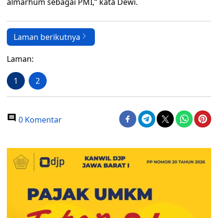
almarhum sebagai PMI,” kata Dewi.
Laman berikutnya
Laman:
1
2
0 Komentar