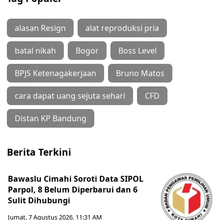
alasan Resign
alat reproduksi pria
batal nikah
Bogor
Boss Level
BPJS Ketenagakerjaan
Bruno Matos
cara dapat uang sejuta sehari
CFD
Distan KP Bandung
Berita Terkini
Bawaslu Cimahi Soroti Data SIPOL
Parpol, 8 Belum Diperbarui dan 6
Sulit Dihubungi
Jumat, 7 Agustus 2026, 11:31 AM