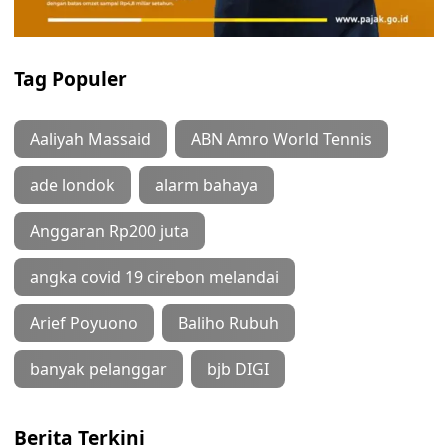
Tag Populer
Aaliyah Massaid
ABN Amro World Tennis
ade londok
alarm bahaya
Anggaran Rp200 juta
angka covid 19 cirebon melandai
Arief Poyuono
Baliho Rubuh
banyak pelanggar
bjb DIGI
Berita Terkini