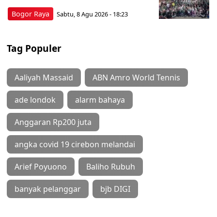
Bogor Raya
Sabtu, 8 Agu 2026 - 18:23
Tag Populer
Aaliyah Massaid
ABN Amro World Tennis
ade londok
alarm bahaya
Anggaran Rp200 juta
angka covid 19 cirebon melandai
Arief Poyuono
Baliho Rubuh
banyak pelanggar
bjb DIGI