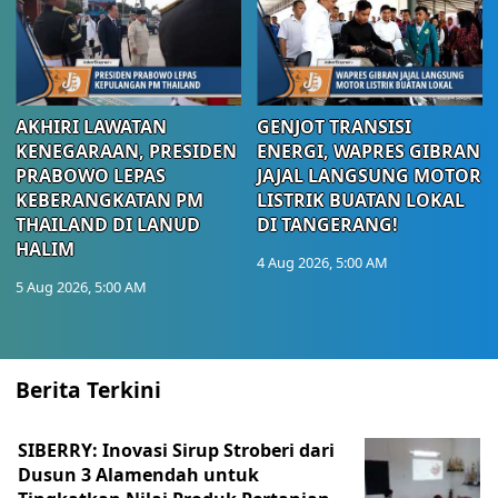
AKHIRI LAWATAN
GENJOT TRANSISI
KENEGARAAN, PRESIDEN
ENERGI, WAPRES GIBRAN
PRABOWO LEPAS
JAJAL LANGSUNG MOTOR
KEBERANGKATAN PM
LISTRIK BUATAN LOKAL
THAILAND DI LANUD
DI TANGERANG!
HALIM
4 Aug 2026, 5:00 AM
5 Aug 2026, 5:00 AM
Berita Terkini
SIBERRY: Inovasi Sirup Stroberi dari
Dusun 3 Alamendah untuk