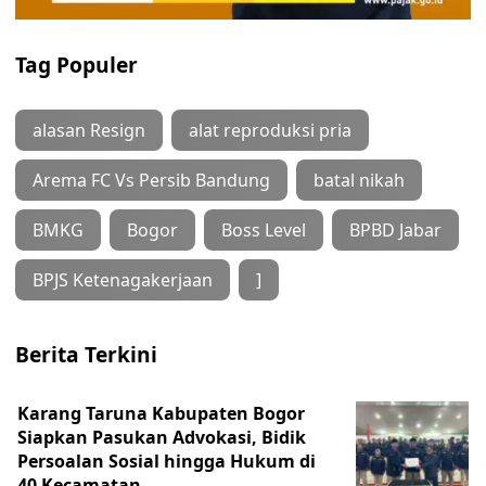
Tag Populer
alasan Resign
alat reproduksi pria
Arema FC Vs Persib Bandung
batal nikah
BMKG
Bogor
Boss Level
BPBD Jabar
BPJS Ketenagakerjaan
]
Berita Terkini
Karang Taruna Kabupaten Bogor
Siapkan Pasukan Advokasi, Bidik
Persoalan Sosial hingga Hukum di
40 Kecamatan