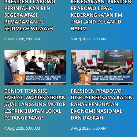
PRESIDEN PRABOWO
KENEGARAAN, PRESIDEN
PERINTAHKAN PLN
PRABOWO LEPAS
SEGERA ATASI
KEBERANGKATAN PM
PEMADAMAN DI
THAILAND DI LANUD
SEJUMLAH WILAYAH
HALIM
6 Aug 2026, 5:00 AM
5 Aug 2026, 5:00 AM
GENJOT TRANSISI
PRESIDEN PRABOWO
ENERGI, WAPRES GIBRAN
DISKUSI BERSAMA KADIN
JAJAL LANGSUNG MOTOR
BAHAS PENGUATAN
LISTRIK BUATAN LOKAL
EKONOMI NASIONAL
DI TANGERANG!
DAN DAERAH
4 Aug 2026, 5:00 AM
3 Aug 2026, 5:00 AM