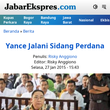
Kupas
Bogor
Bandung
Jawa
Nasional
Ekbis
Perkara
Raya
Raya
Barat
Beranda
»
Berita
Yance Jalani Sidang Perdana
Penulis:
Risky Anggiono
Editor: Risky Anggiono
Selasa, 27 Jan 2015 - 15:43