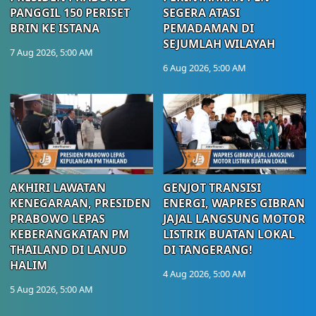
PANGGIL 150 PERISET
SEGERA ATASI
BRIN KE ISTANA
PEMADAMAN DI
SEJUMLAH WILAYAH
7 Aug 2026, 5:00 AM
6 Aug 2026, 5:00 AM
AKHIRI LAWATAN
GENJOT TRANSISI
KENEGARAAN, PRESIDEN
ENERGI, WAPRES GIBRAN
PRABOWO LEPAS
JAJAL LANGSUNG MOTOR
KEBERANGKATAN PM
LISTRIK BUATAN LOKAL
THAILAND DI LANUD
DI TANGERANG!
HALIM
4 Aug 2026, 5:00 AM
5 Aug 2026, 5:00 AM