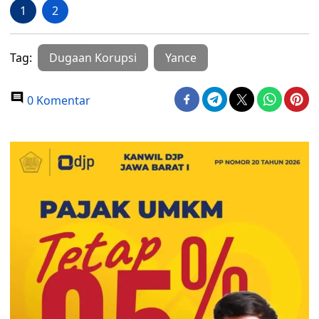
1
2
Tag:
Dugaan Korupsi
Yance
0 Komentar