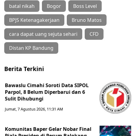
batal nikah
Bogor
Boss Level
BPJS Ketenagakerjaan
Bruno Matos
cara dapat uang sejuta sehari
CFD
Distan KP Bandung
Berita Terkini
Bawaslu Cimahi Soroti Data SIPOL
Parpol, 8 Belum Diperbarui dan 6
Sulit Dihubungi
Jumat, 7 Agustus 2026, 11:31 AM
Komunitas Baper Gelar Nobar Final
Piala Presiden di Perum Balokang,