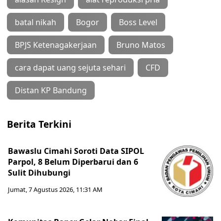
batal nikah
Bogor
Boss Level
BPJS Ketenagakerjaan
Bruno Matos
cara dapat uang sejuta sehari
CFD
Distan KP Bandung
Berita Terkini
Bawaslu Cimahi Soroti Data SIPOL
Parpol, 8 Belum Diperbarui dan 6
Sulit Dihubungi
Jumat, 7 Agustus 2026, 11:31 AM