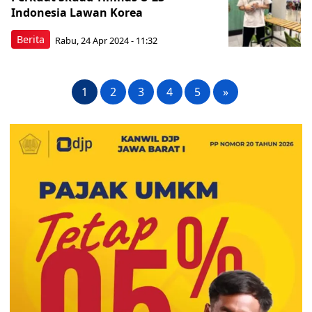
Indonesia Lawan Korea
Berita
Rabu, 24 Apr 2024 - 11:32
1
2
3
4
5
»