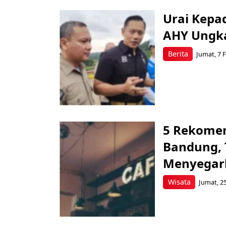
Urai Kepa
AHY Ungk
Berita
Jumat, 7 F
5 Rekomen
Bandung,
Menyegar
Wisata
Jumat, 25