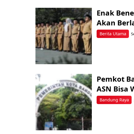
Enak Bene
Akan Berl
Berita Utama
S
Pemkot Ba
ASN Bisa 
Bandung Raya