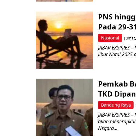
PNS hingg
Pada 29-3
Nasional
Jumat,
JABAR EKSPRES – 
libur Natal 2025 
Pemkab B
TKD Dipa
Bandung Raya
JABAR EKSPRES –
akan menerapkan 
Negara...