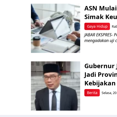
ASN Mulai
Simak Keu
Gaya Hidup
Rab
JABAR EKSPRES- P
mengadakan uji c
Gubernur 
Jadi Prov
Kebijakan
Berita
Selasa, 20