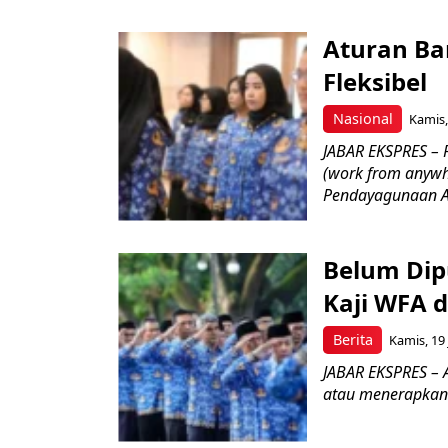
Aturan Ba
Fleksibel
Nasional
Kamis,
JABAR EKSPRES – 
(work from anywh
Pendayagunaan Ap
Belum Dip
Kaji WFA d
Berita
Kamis, 19 
JABAR EKSPRES – A
atau menerapkan 