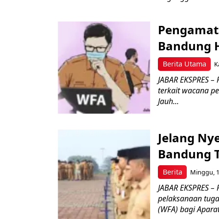
Pengamat 
Bandung H
Berita Utama
K
JABAR EKSPRES –
terkait wacana 
Jauh...
Jelang Nye
Bandung T
Berita
Minggu, 1
JABAR EKSPRES –
pelaksanaan tuga
(WFA) bagi Aparatu