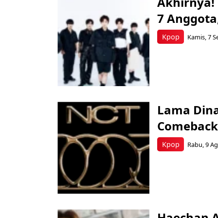
Akhirnya!
7 Anggota,
Kpop
Kamis, 7 S
Lama Dina
Comeback
Kpop
Rabu, 9 Ag
Haechan A