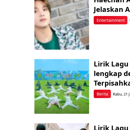
Jelaskan 
Entertainment
Lirik Lag
lengkap d
Terpisahk
Berita
Rabu, 21 J
Lirik Lagu