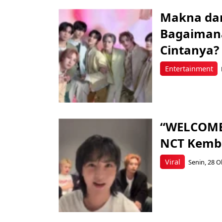
Makna dan
Bagaiman
Cintanya?
Entertainment
“WELCOME 
NCT Kemba
Viral
Senin, 28 O