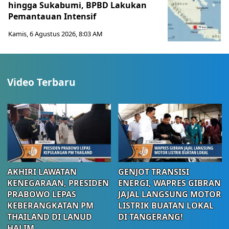
hingga Sukabumi, BPBD Lakukan
Pemantauan Intensif
Kamis, 6 Agustus 2026, 8:03 AM
Video Terbaru
AKHIRI LAWATAN
GENJOT TRANSISI
KENEGARAAN, PRESIDEN
ENERGI, WAPRES GIBRAN
PRABOWO LEPAS
JAJAL LANGSUNG MOTOR
KEBERANGKATAN PM
LISTRIK BUATAN LOKAL
THAILAND DI LANUD
DI TANGERANG!
HALIM