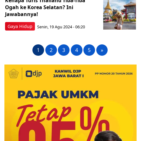
Kenapa Turis Thailand Tiba-Tiba
Ogah ke Korea Selatan? Ini
Jawabannya!
Gaya Hidup
Senin, 19 Agu 2024 - 06:20
1
2
3
4
5
»