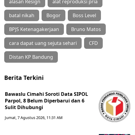
alasan Resign
alat reproduksi pria
batal nikah
Bogor
Boss Level
BPJS Ketenagakerjaan
Bruno Matos
cara dapat uang sejuta sehari
CFD
Distan KP Bandung
Berita Terkini
Bawaslu Cimahi Soroti Data SIPOL
Parpol, 8 Belum Diperbarui dan 6
Sulit Dihubungi
Jumat, 7 Agustus 2026, 11:31 AM