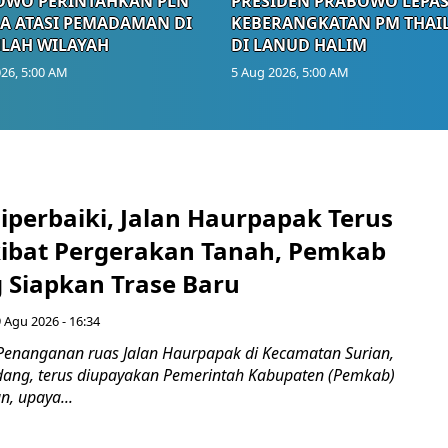
OWO PERINTAHKAN PLN
PRESIDEN PRABOWO LEPA
A ATASI PEMADAMAN DI
KEBERANGKATAN PM THAI
LAH WILAYAH
DI LANUD HALIM
26, 5:00 AM
5 Aug 2026, 5:00 AM
Diperbaiki, Jalan Haurpapak Terus
ibat Pergerakan Tanah, Pemkab
Siapkan Trase Baru
 Agu 2026 - 16:34
Penanganan ruas Jalan Haurpapak di Kecamatan Surian,
ang, terus diupayakan Pemerintah Kabupaten (Pemkab)
, upaya...