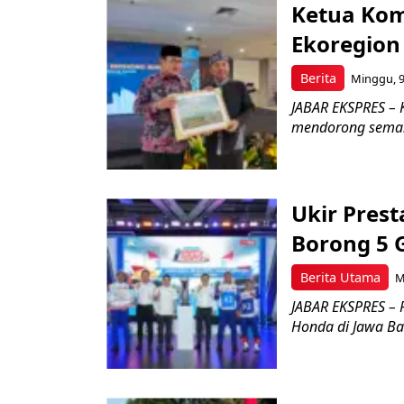
Ketua Kom
Ekoregion
Berita
Minggu, 9
JABAR EKSPRES – 
mendorong seman
Ukir Pres
Borong 5 
Berita Utama
M
JABAR EKSPRES – 
Honda di Jawa Bar