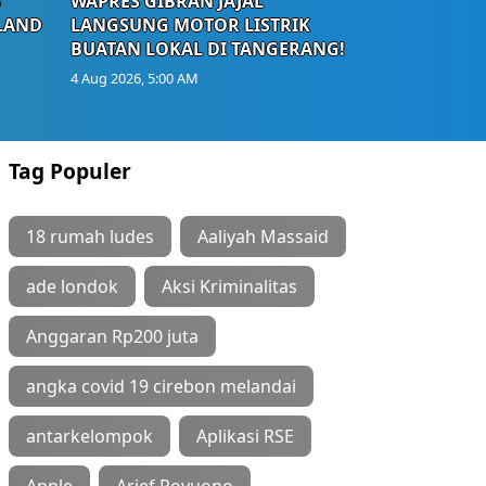
S
WAPRES GIBRAN JAJAL
LAND
LANGSUNG MOTOR LISTRIK
BUATAN LOKAL DI TANGERANG!
4 Aug 2026, 5:00 AM
Tag Populer
18 rumah ludes
Aaliyah Massaid
ade londok
Aksi Kriminalitas
Anggaran Rp200 juta
angka covid 19 cirebon melandai
antarkelompok
Aplikasi RSE
Apple
Arief Poyuono