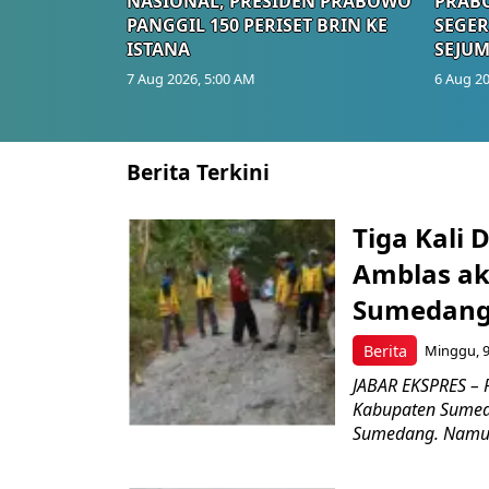
NASIONAL, PRESIDEN PRABOWO
PRAB
PANGGIL 150 PERISET BRIN KE
SEGER
ISTANA
SEJUM
7 Aug 2026, 5:00 AM
6 Aug 20
Berita Terkini
Tiga Kali 
Amblas ak
Sumedang 
Berita
Minggu, 9
JABAR EKSPRES – 
Kabupaten Sumed
Sumedang. Namun