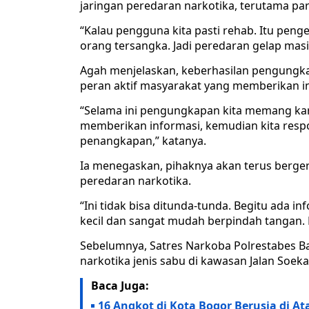
jaringan peredaran narkotika, terutama pa
“Kalau pengguna kita pasti rehab. Itu pen
orang tersangka. Jadi peredaran gelap mas
Agah menjelaskan, keberhasilan pengungkap
peran aktif masyarakat yang memberikan in
“Selama ini pengungkapan kita memang kar
memberikan informasi, kemudian kita resp
penangkapan,” katanya.
Ia menegaskan, pihaknya akan terus berger
peredaran narkotika.
“Ini tidak bisa ditunda-tunda. Begitu ada in
kecil dan sangat mudah berpindah tangan. 
Sebelumnya, Satres Narkoba Polrestabes 
narkotika jenis sabu di kawasan Jalan Soek
Baca Juga:
16 Angkot di Kota Bogor Berusia di At