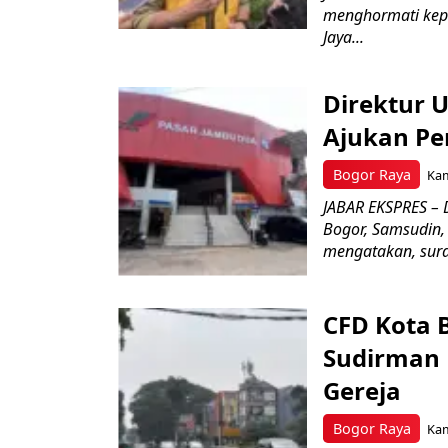
menghormati kep
Jaya...
Direktur 
Ajukan Pe
Bogor Raya
Kam
JABAR EKSPRES – 
Bogor, Samsudin,
mengatakan, surat
CFD Kota 
Sudirman 
Gereja
Bogor Raya
Kam