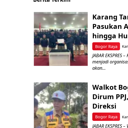
Karang Ta
Pasukan Ad
hingga Hu
Bogor Raya
Kam
JABAR EKSPRES – 
menjadi organisa
akan...
Walkot Bo
Dirum PPJ
Direksi
Bogor Raya
Kam
JABAR EKSPRES – 