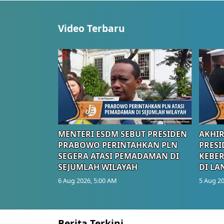
Video Terbaru
MENTERI ESDM SEBUT PRESIDEN
AKHIR
PRABOWO PERINTAHKAN PLN
PRESI
SEGERA ATASI PEMADAMAN DI
KEBE
SEJUMLAH WILAYAH
DI LA
6 Aug 2026, 5:00 AM
5 Aug 20
Berita Terkini