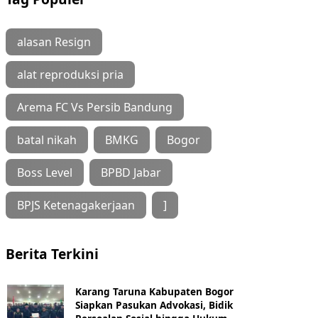
alasan Resign
alat reproduksi pria
Arema FC Vs Persib Bandung
batal nikah
BMKG
Bogor
Boss Level
BPBD Jabar
BPJS Ketenagakerjaan
]
Berita Terkini
Karang Taruna Kabupaten Bogor
Siapkan Pasukan Advokasi, Bidik