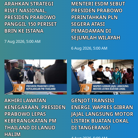
ARAHKAN STRATEGI
MENTERI ESDM SEBUT
RISET NASIONAL,
PRESIDEN PRABOWO
PRESIDEN PRABOWO
PERINTAHKAN PLN
PANGGIL 150 PERISET
SEGERA ATASI
BRIN KE ISTANA
PEMADAMAN DI
SEJUMLAH WILAYAH
7 Aug 2026, 5:00 AM
6 Aug 2026, 5:00 AM
AKHIRI LAWATAN
GENJOT TRANSISI
KENEGARAAN, PRESIDEN
ENERGI, WAPRES GIBRAN
PRABOWO LEPAS
JAJAL LANGSUNG MOTOR
KEBERANGKATAN PM
LISTRIK BUATAN LOKAL
THAILAND DI LANUD
DI TANGERANG!
HALIM
4 Aug 2026, 5:00 AM