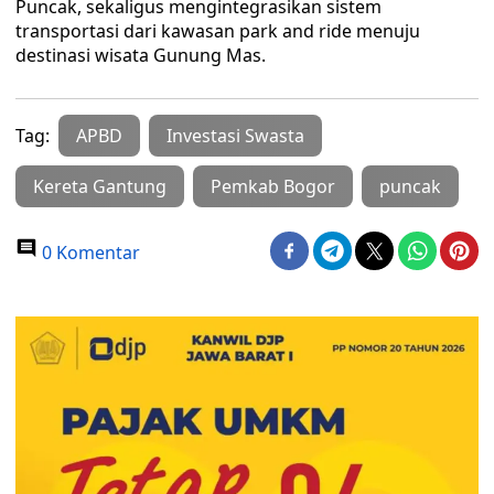
Puncak, sekaligus mengintegrasikan sistem
transportasi dari kawasan park and ride menuju
destinasi wisata Gunung Mas.
Tag:
APBD
Investasi Swasta
Kereta Gantung
Pemkab Bogor
puncak
0 Komentar