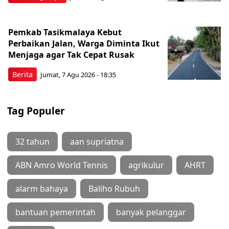
Pemkab Tasikmalaya Kebut
Perbaikan Jalan, Warga Diminta Ikut
Menjaga agar Tak Cepat Rusak
Berita
Jumat, 7 Agu 2026 - 18:35
Tag Populer
32 tahun
aan supriatna
ABN Amro World Tennis
agrikulur
AHRT
alarm bahaya
Baliho Rubuh
bantuan pemerintah
banyak pelanggar