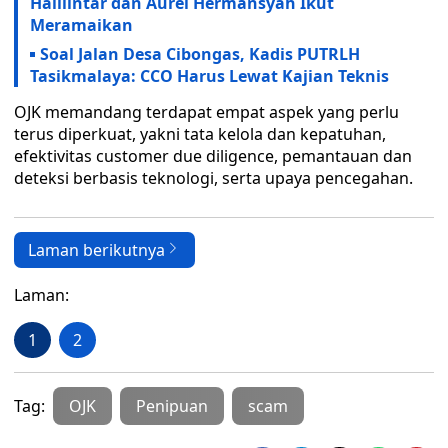
Halilintar dan Aurel Hermansyah Ikut
Meramaikan
Soal Jalan Desa Cibongas, Kadis PUTRLH
Tasikmalaya: CCO Harus Lewat Kajian Teknis
OJK memandang terdapat empat aspek yang perlu
terus diperkuat, yakni tata kelola dan kepatuhan,
efektivitas customer due diligence, pemantauan dan
deteksi berbasis teknologi, serta upaya pencegahan.
Laman berikutnya
Laman:
1
2
Tag:
OJK
Penipuan
scam