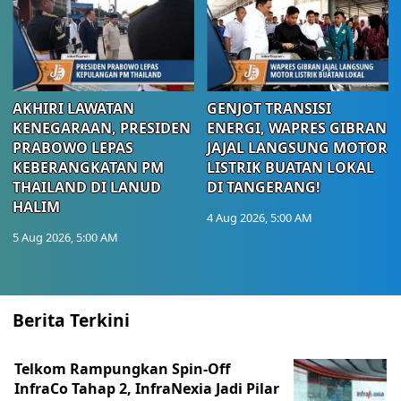
AKHIRI LAWATAN
GENJOT TRANSISI
KENEGARAAN, PRESIDEN
ENERGI, WAPRES GIBRAN
PRABOWO LEPAS
JAJAL LANGSUNG MOTOR
KEBERANGKATAN PM
LISTRIK BUATAN LOKAL
THAILAND DI LANUD
DI TANGERANG!
HALIM
4 Aug 2026, 5:00 AM
5 Aug 2026, 5:00 AM
Berita Terkini
Telkom Rampungkan Spin-Off
InfraCo Tahap 2, InfraNexia Jadi Pilar