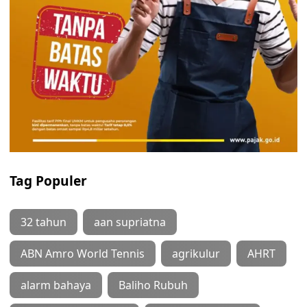
Tag Populer
32 tahun
aan supriatna
ABN Amro World Tennis
agrikulur
AHRT
alarm bahaya
Baliho Rubuh