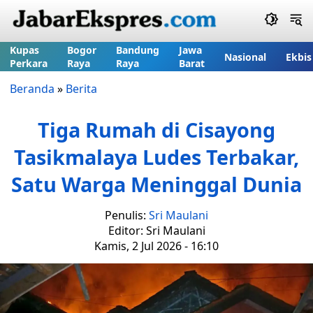
Kupas
Bogor
Bandung
Jawa
Nasional
Ekbis
Perkara
Raya
Raya
Barat
Beranda
»
Berita
Tiga Rumah di Cisayong
Tasikmalaya Ludes Terbakar,
Satu Warga Meninggal Dunia
Penulis:
Sri Maulani
Editor: Sri Maulani
Kamis, 2 Jul 2026 - 16:10