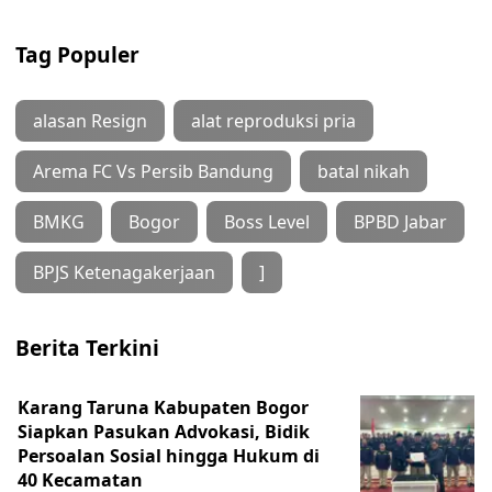
Tag Populer
alasan Resign
alat reproduksi pria
Arema FC Vs Persib Bandung
batal nikah
BMKG
Bogor
Boss Level
BPBD Jabar
BPJS Ketenagakerjaan
]
Berita Terkini
Karang Taruna Kabupaten Bogor
Siapkan Pasukan Advokasi, Bidik
Persoalan Sosial hingga Hukum di
40 Kecamatan