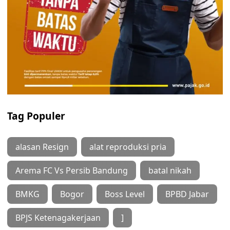
Tag Populer
alasan Resign
alat reproduksi pria
Arema FC Vs Persib Bandung
batal nikah
BMKG
Bogor
Boss Level
BPBD Jabar
BPJS Ketenagakerjaan
]