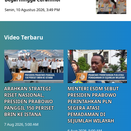
Senin, 10 Agustus 2026, 3:49 PM
Video Terbaru
ARAHKAN STRATEGI
MENTERI ESDM SEBUT
RISET NASIONAL,
PRESIDEN PRABOWO
PRESIDEN PRABOWO
PERINTAHKAN PLN
PANGGIL 150 PERISET
SEGERA ATASI
BRIN KE ISTANA
PEMADAMAN DI
SEJUMLAH WILAYAH
7 Aug 2026, 5:00 AM
6 Aug 2026, 5:00 AM