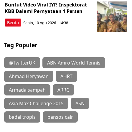
Buntut Video Viral IYP, Inspektorat
KBB Dalami Pernyataan 1 Persen
Berita
Senin, 10 Agu 2026 - 14:38
Tag Populer
@TwitterUK
ABN Amro World Tennis
Ahmad Heryawan
AHRT
Armada sampah
ARRC
Asia Max Challenge 2015
ASN
badai tropis
bansos cair