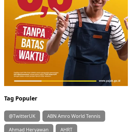
Tag Populer
@TwitterUK
ABN Amro World Tennis
Ahmad Heryawan
AHRT