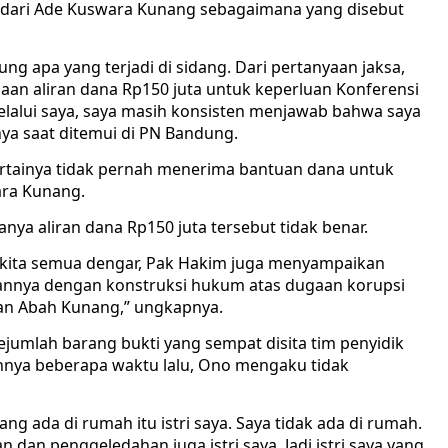
 dari Ade Kuswara Kunang sebagaimana yang disebut
g apa yang terjadi di sidang. Dari pertanyaan jaksa,
aan aliran dana Rp150 juta untuk keperluan Konferensi
elalui saya, saya masih konsisten menjawab bahwa saya
ya saat ditemui di PN Bandung.
artainya tidak pernah menerima bantuan dana untuk
ara Kunang.
nya aliran dana Rp150 juta tersebut tidak benar.
i kita semua dengar, Pak Hakim juga menyampaikan
itannya dengan konstruksi hukum atas dugaan korupsi
an Abah Kunang,” ungkapnya.
ejumlah barang bukti yang sempat disita tim penyidik
nnya beberapa waktu lalu, Ono mengaku tidak
g ada di rumah itu istri saya. Saya tidak ada di rumah.
dan penggeledahan juga istri saya. Jadi istri saya yang