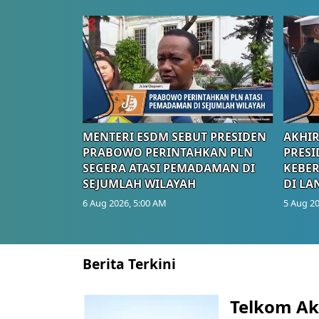
MENTERI ESDM SEBUT PRESIDEN
AKHIR
PRABOWO PERINTAHKAN PLN
PRESI
SEGERA ATASI PEMADAMAN DI
KEBE
SEJUMLAH WILAYAH
DI LA
6 Aug 2026, 5:00 AM
5 Aug 20
Berita Terkini
Telkom Ak