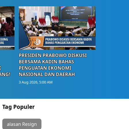
PRESIDEN PRABOWO DISKUSI
BERSAMA KADIN BAHAS
K
PENGUATAN EKONOMI
ANG!
NASIONAL DAN DAERAH
3 Aug 2026, 5:00 AM
Tag Populer
alasan Resign