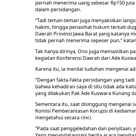
pernah menerima uang sebesar Rp150 juta
dalam persidangan.
“Tadi teman-teman juga menyaksikan langsun
hakim, hingga penasihat hukum terkait dug
Daerah Provinsi Jawa Barat yang katanya m
tidak pernah menerima sepeser pun,” katan
Tak hanya dirinya, Ono juga memastikan p
kegiatan Konferensi Daerah dari Ade Kusw
Karena itu, ia menilai tuduhan mengenai ada
“Dengan fakta-fakta persidangan yang tad
bahwa kehadiran saya di situ tidak ada ka
yang dilakukan Pak Ade Kuswara Kunang d
Sementara itu, saat disinggung mengenai s
Komisi Pemberantasan Korupsi di kediama
mengetahui secara rinci.
“Pada saat penggeledahan dan penyitaan, yan
Yang menandatangani berita acara penyitaan 