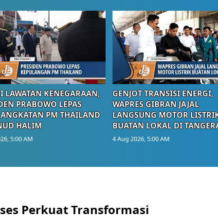
I LAWATAN KENEGARAAN,
GENJOT TRANSISI ENERGI,
DEN PRABOWO LEPAS
WAPRES GIBRAN JAJAL
RANGKATAN PM THAILAND
LANGSUNG MOTOR LISTRI
NUD HALIM
BUATAN LOKAL DI TANGER
26, 5:00 AM
4 Aug 2026, 5:00 AM
ses Perkuat Transformasi