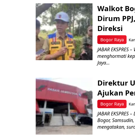
Walkot Bo
Dirum PPJ
Direksi
Bogor Raya
Kam
JABAR EKSPRES – 
menghormati kep
Jaya...
Direktur 
Ajukan Pe
Bogor Raya
Kam
JABAR EKSPRES – 
Bogor, Samsudin,
mengatakan, surat