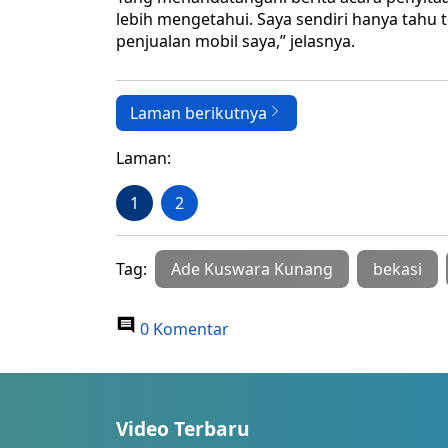
lebih mengetahui. Saya sendiri hanya tahu
penjualan mobil saya,” jelasnya.
Laman berikutnya
Laman:
1
2
Tag:
Ade Kuswara Kunang
bekasi
0 Komentar
Video Terbaru