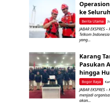
Operasion
ke Seluru
Berita Utama
J
JABAR EKSPRES – 
Telkom Indonesia 
yang...
Karang Ta
Pasukan Ad
hingga Hu
Bogor Raya
Kam
JABAR EKSPRES – 
menjadi organisa
akan...