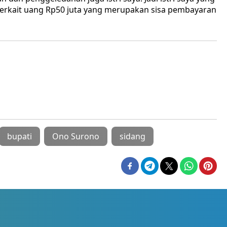
 terkait uang Rp50 juta yang merupakan sisa pembayaran
bupati
Ono Surono
sidang