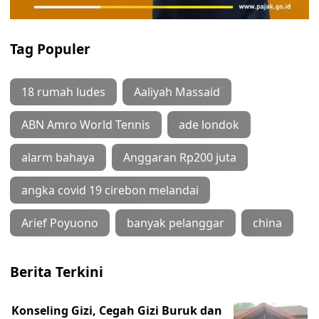
Tag Populer
18 rumah ludes
Aaliyah Massaid
ABN Amro World Tennis
ade londok
alarm bahaya
Anggaran Rp200 juta
angka covid 19 cirebon melandai
Arief Poyuono
banyak pelanggar
china
Berita Terkini
Konseling Gizi, Cegah Gizi Buruk dan