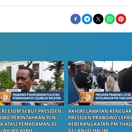
RI ESDM SEBUT PRESIDEN
AKHIRI LAWATAN KENEGAR
OWO PERINTAHKAN PLN
PRESIDEN PRABOWO LEPA
A ATASI PEMADAMAN DI
KEBERANGKATAN PM THAI
LAH WILAYAH
DI LANUD HALIM