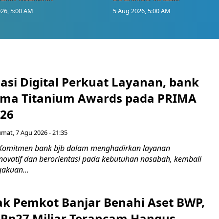
26, 5:00 AM
5 Aug 2026, 5:00 AM
asi Digital Perkuat Layanan, bank
Lima Titanium Awards pada PRIMA
026
umat, 7 Agu 2026 - 21:35
 Komitmen bank bjb dalam menghadirkan layanan
novatif dan berorientasi pada kebutuhan nasabah, kembali
akuan...
ak Pemkot Banjar Benahi Aset BWP,
Rp27 Miliar Terancam Hangus