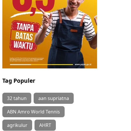
Tag Populer
32 tahun
aan supriatna
ABN Amro World Tennis
agrikulur
AHRT