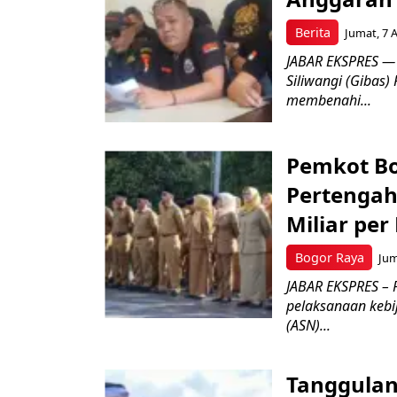
Berita
Jumat, 7 
JABAR EKSPRES — 
Siliwangi (Gibas)
membenahi...
Pemkot Bo
Pertengah
Miliar per
Bogor Raya
Jum
JABAR EKSPRES – 
pelaksanaan kebi
(ASN)...
Tanggulan