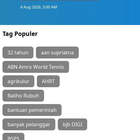
4 Aug 2026, 5:00 AM
Tag Populer
32 tahun
aan supriatna
ABN Amro World Tennis
agrikulur
AHRT
Baliho Rubuh
bantuan pemerintah
banyak pelanggar
bjb DIGI
BSPS