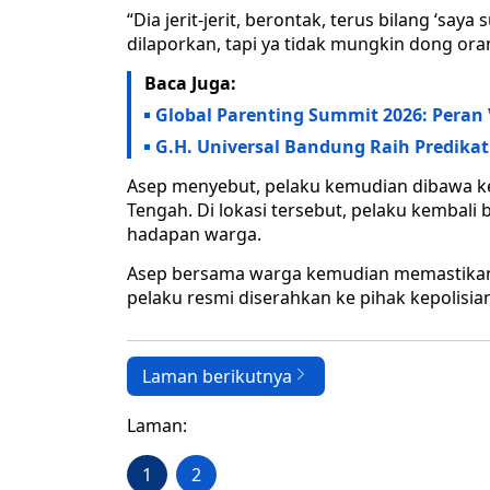
“Dia jerit-jerit, berontak, terus bilang ‘say
dilaporkan, tapi ya tidak mungkin dong oran
Baca Juga:
Global Parenting Summit 2026: Peran
G.H. Universal Bandung Raih Predikat 
Asep menyebut, pelaku kemudian dibawa ke 
Tengah. Di lokasi tersebut, pelaku kembal
hadapan warga.
Asep bersama warga kemudian memastikan p
pelaku resmi diserahkan ke pihak kepolisia
Laman berikutnya
Laman:
1
2