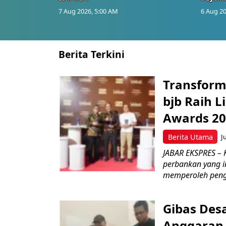
7 Aug 2026, 5:00 AM
6 Aug 20
Berita Terkini
Transform
bjb Raih 
Awards 2
Berita Utama
J
JABAR EKSPRES –
perbankan yang i
memperoleh peng
Gibas Des
Anggaran 