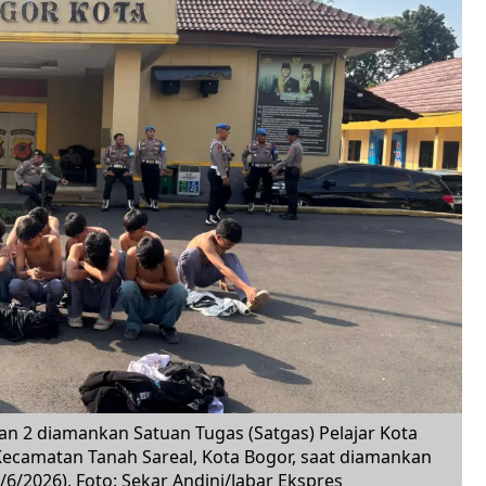
an 2 diamankan Satuan Tugas (Satgas) Pelajar Kota
 Kecamatan Tanah Sareal, Kota Bogor, saat diamankan
6/2026). Foto: Sekar Andini/Jabar Ekspres