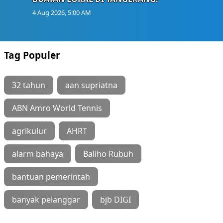
4 Aug 2026, 5:00 AM
Tag Populer
32 tahun
aan supriatna
ABN Amro World Tennis
agrikulur
AHRT
alarm bahaya
Baliho Rubuh
bantuan pemerintah
banyak pelanggar
bjb DIGI