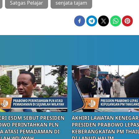
Satgas Pelajar
senjata tajam
RI ESDM SEBUT PRESIDEN
AKHIRI LAWATAN KENEGAR
OWO PERINTAHKAN PLN
PRESIDEN PRABOWO LEPA
A ATASI PEMADAMAN DI
KEBERANGKATAN PM THAI
LAH WILAYAH
DI LANUD HALIM