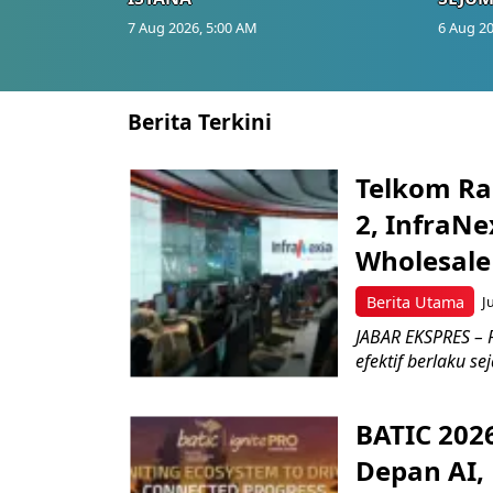
7 Aug 2026, 5:00 AM
6 Aug 20
Berita Terkini
Telkom Ra
2, InfraNe
Wholesale
Berita Utama
J
JABAR EKSPRES – P
efektif berlaku se
BATIC 202
Depan AI, 