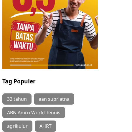
Tag Populer
32 tahun
aan supriatna
ABN Amro World Tennis
agrikulur
AHRT