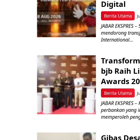
Digital
Berita Utama
J
JABAR EKSPRES – 
mendorong transfo
International...
Transform
bjb Raih 
Awards 2
Berita Utama
J
JABAR EKSPRES –
perbankan yang i
memperoleh peng
Gibas Des