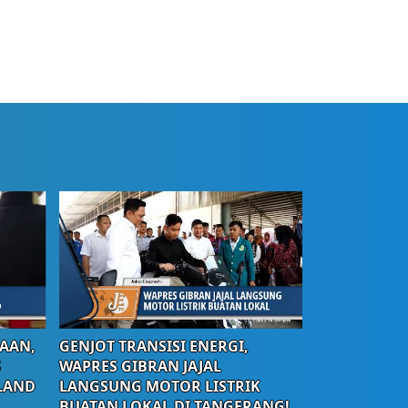
AAN,
GENJOT TRANSISI ENERGI,
S
WAPRES GIBRAN JAJAL
LAND
LANGSUNG MOTOR LISTRIK
BUATAN LOKAL DI TANGERANG!