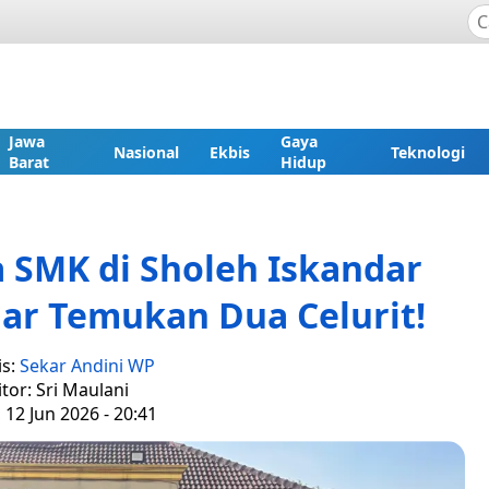
Jawa
Gaya
Nasional
Ekbis
Teknologi
Barat
Hidup
 SMK di Sholeh Iskandar
jar Temukan Dua Celurit!
is:
Sekar Andini WP
itor: Sri Maulani
 12 Jun 2026 - 20:41