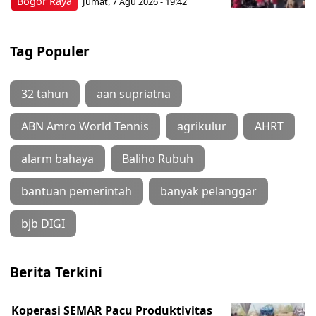
Bogor Raya
Jumat, 7 Agu 2026 - 19:42
Tag Populer
32 tahun
aan supriatna
ABN Amro World Tennis
agrikulur
AHRT
alarm bahaya
Baliho Rubuh
bantuan pemerintah
banyak pelanggar
bjb DIGI
Berita Terkini
Koperasi SEMAR Pacu Produktivitas