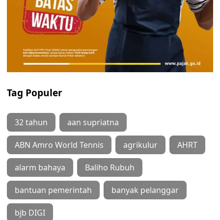
Tag Populer
32 tahun
aan supriatna
ABN Amro World Tennis
agrikulur
AHRT
alarm bahaya
Baliho Rubuh
bantuan pemerintah
banyak pelanggar
bjb DIGI