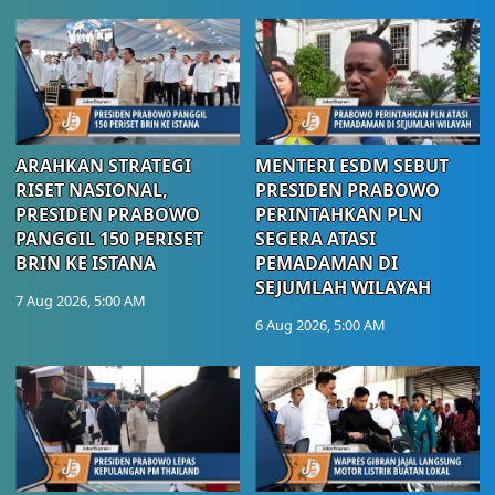
ARAHKAN STRATEGI
MENTERI ESDM SEBUT
RISET NASIONAL,
PRESIDEN PRABOWO
PRESIDEN PRABOWO
PERINTAHKAN PLN
PANGGIL 150 PERISET
SEGERA ATASI
BRIN KE ISTANA
PEMADAMAN DI
SEJUMLAH WILAYAH
7 Aug 2026, 5:00 AM
6 Aug 2026, 5:00 AM