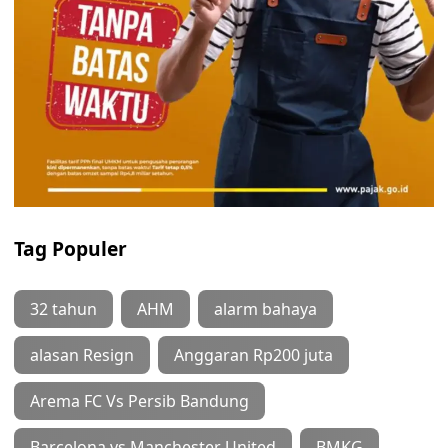
Tag Populer
32 tahun
AHM
alarm bahaya
alasan Resign
Anggaran Rp200 juta
Arema FC Vs Persib Bandung
Barcelona vs Manchester United
BMKG