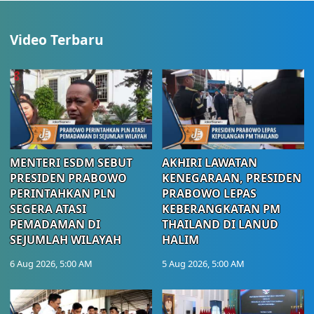
Video Terbaru
MENTERI ESDM SEBUT
AKHIRI LAWATAN
PRESIDEN PRABOWO
KENEGARAAN, PRESIDEN
PERINTAHKAN PLN
PRABOWO LEPAS
SEGERA ATASI
KEBERANGKATAN PM
PEMADAMAN DI
THAILAND DI LANUD
SEJUMLAH WILAYAH
HALIM
6 Aug 2026, 5:00 AM
5 Aug 2026, 5:00 AM