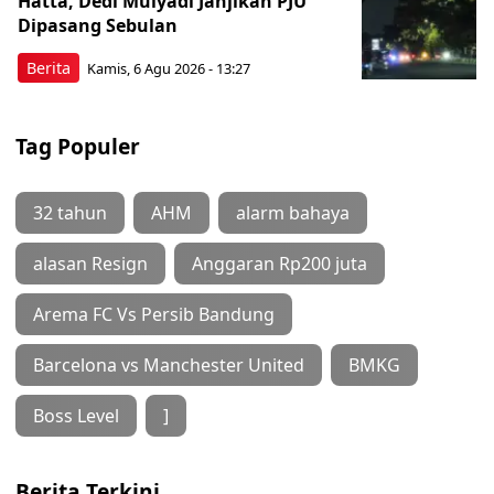
Hatta, Dedi Mulyadi Janjikan PJU
Dipasang Sebulan
Berita
Kamis, 6 Agu 2026 - 13:27
Tag Populer
32 tahun
AHM
alarm bahaya
alasan Resign
Anggaran Rp200 juta
Arema FC Vs Persib Bandung
Barcelona vs Manchester United
BMKG
Boss Level
]
Berita Terkini