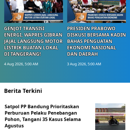
GENJOT TRANSISI
PRESIDEN PRABOWO
ENERGI, WAPRES GIBRAN
DISKUSI BERSAMA KADIN
JAJAL LANGSUNG MOTOR
BAHAS PENGUATAN
LISTRIK BUATAN LOKAL
EKONOMI NASIONAL
DI TANGERANG!
DAN DAERAH
4 Aug 2026, 5:00 AM
3 Aug 2026, 5:00 AM
Berita Terkini
Satpol PP Bandung Prioritaskan
Perburuan Pelaku Penebangan
Pohon, Tangani 35 Kasus Selama
Agustus