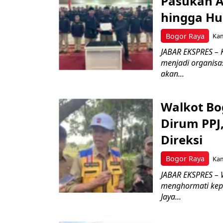
Pasukan Ad
hingga Hu
Bogor Raya
Kam
JABAR EKSPRES – 
menjadi organisa
akan...
Walkot Bo
Dirum PPJ
Direksi
Bogor Raya
Kam
JABAR EKSPRES – 
menghormati kep
Jaya...