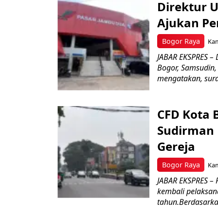
Direktur 
Ajukan Pe
Bogor Raya
Kam
JABAR EKSPRES – 
Bogor, Samsudin,
mengatakan, surat
CFD Kota 
Sudirman 
Gereja
Bogor Raya
Kam
JABAR EKSPRES – 
kembali pelaksan
tahun.Berdasarkan