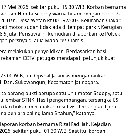
17 Mei 2026, sekitar pukul 15.30 WIB. Korban bernama
 sebuah Honda Scoopy warna hitam dengan nopol Z-
di Dsn. Desa Wetan Rt.001 Rw.003, Kelurahan Ciakar.
ati motor sudah tidak ada di tempat parkir. Kerugian
,5 juta. Peristiwa ini kemudian dilaporkan ke Polsek
gan persnya di aula Mapolres Ciamis.
gera melakukan penyelidikan. Berdasarkan hasil
a rekaman CCTV, petugas mendapati petunjuk kuat
ul 23.00 WIB, tim Opsnal Jatanras mengamankan
di Dsn. Sukawangun, Kecamatan Jatinagara.
ita barang bukti berupa satu unit motor Scoopy, satu
atu lembar STNK. Hasil pengembangan, tersangka ES
n dan bukan merupakan residivis. Tersangka dijerat
 penjara paling lama 5 tahun,” katanya.
laporan korban bernama Rizal Fadillah. Kejadian
026, sekitar pukul 01.30 WIB. Saat itu, korban