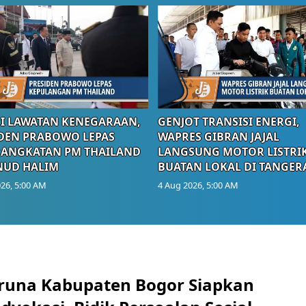
I LAWATAN KENEGARAAN,
GENJOT TRANSISI ENERGI,
DEN PRABOWO LEPAS
WAPRES GIBRAN JAJAL
RANGKATAN PM THAILAND
LANGSUNG MOTOR LISTRI
NUD HALIM
BUATAN LOKAL DI TANGER
26, 5:00 AM
4 Aug 2026, 5:00 AM
runa Kabupaten Bogor Siapkan