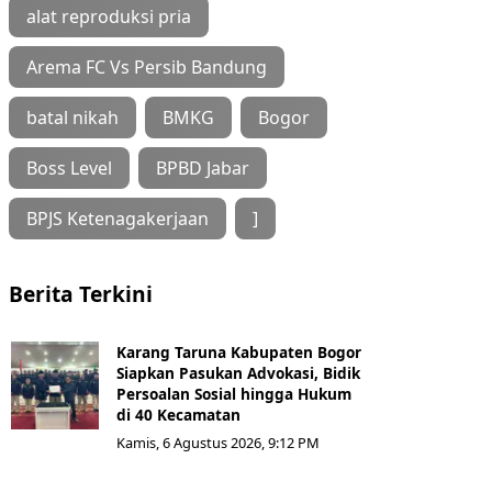
alat reproduksi pria
Arema FC Vs Persib Bandung
batal nikah
BMKG
Bogor
Boss Level
BPBD Jabar
BPJS Ketenagakerjaan
]
Berita Terkini
Karang Taruna Kabupaten Bogor
Siapkan Pasukan Advokasi, Bidik
Persoalan Sosial hingga Hukum
di 40 Kecamatan
Kamis, 6 Agustus 2026, 9:12 PM