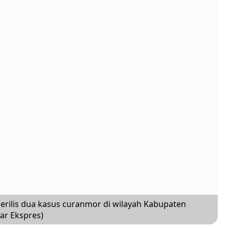
rilis dua kasus curanmor di wilayah Kabupaten
bar Ekspres)