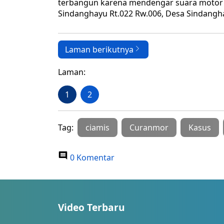
terbangun karena mendengar suara motor d
Sindanghayu Rt.022 Rw.006, Desa Sindangha
Laman berikutnya
Laman:
1
2
Tag:
ciamis
Curanmor
Kasus
0 Komentar
Video Terbaru