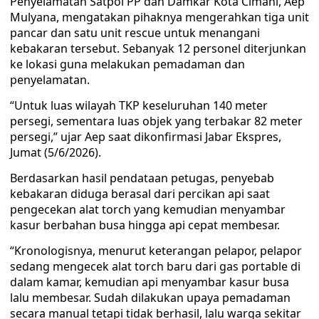
Penyelamatan Satpol PP dan Damkar Kota Cimahi, Aep
Mulyana, mengatakan pihaknya mengerahkan tiga unit
pancar dan satu unit rescue untuk menangani
kebakaran tersebut. Sebanyak 12 personel diterjunkan
ke lokasi guna melakukan pemadaman dan
penyelamatan.
“Untuk luas wilayah TKP keseluruhan 140 meter
persegi, sementara luas objek yang terbakar 82 meter
persegi,” ujar Aep saat dikonfirmasi Jabar Ekspres,
Jumat (5/6/2026).
Berdasarkan hasil pendataan petugas, penyebab
kebakaran diduga berasal dari percikan api saat
pengecekan alat torch yang kemudian menyambar
kasur berbahan busa hingga api cepat membesar.
“Kronologisnya, menurut keterangan pelapor, pelapor
sedang mengecek alat torch baru dari gas portable di
dalam kamar, kemudian api menyambar kasur busa
lalu membesar. Sudah dilakukan upaya pemadaman
secara manual tetapi tidak berhasil, lalu warga sekitar