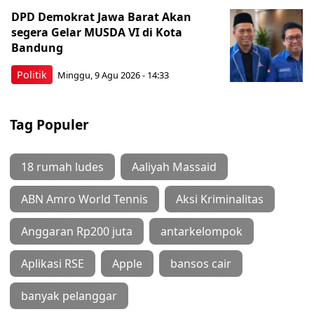
DPD Demokrat Jawa Barat Akan
segera Gelar MUSDA VI di Kota
Bandung
Politik
Minggu, 9 Agu 2026 - 14:33
Tag Populer
18 rumah ludes
Aaliyah Massaid
ABN Amro World Tennis
Aksi Kriminalitas
Anggaran Rp200 juta
antarkelompok
Aplikasi RSE
Apple
bansos cair
banyak pelanggar