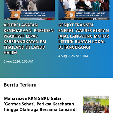
AKHIRI LAWATAN
GENJOT TRANSISI
KENEGARAAN, PRESIDEN
ENERGI, WAPRES GIBRAN
PRABOWO LEPAS
JAJAL LANGSUNG MOTOR
KEBERANGKATAN PM
LISTRIK BUATAN LOKAL
THAILAND DI LANUD
DI TANGERANG!
HALIM
4 Aug 2026, 5:00 AM
5 Aug 2026, 5:00 AM
Berita Terkini
Mahasiswa KKN 5 BKU Gelar
'Germas Sehat', Periksa Kesehatan
hingga Olahraga Bersama Lansia di