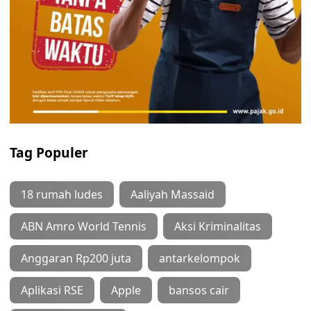
Tag Populer
18 rumah ludes
Aaliyah Massaid
ABN Amro World Tennis
Aksi Kriminalitas
Anggaran Rp200 juta
antarkelompok
Aplikasi RSE
Apple
bansos cair