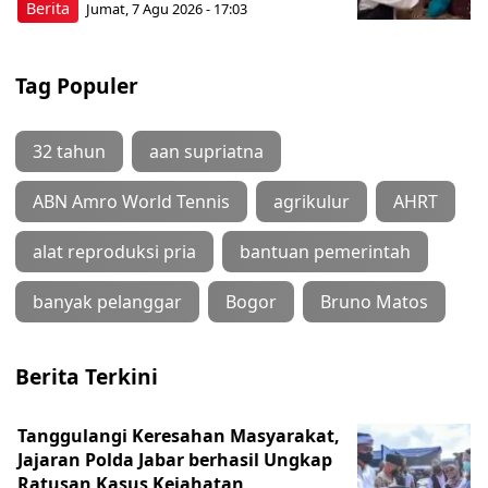
Berita
Jumat, 7 Agu 2026 - 17:03
Tag Populer
32 tahun
aan supriatna
ABN Amro World Tennis
agrikulur
AHRT
alat reproduksi pria
bantuan pemerintah
banyak pelanggar
Bogor
Bruno Matos
Berita Terkini
Tanggulangi Keresahan Masyarakat,
Jajaran Polda Jabar berhasil Ungkap
Ratusan Kasus Kejahatan