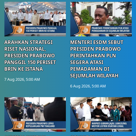
ARAHKAN STRATEGI
MENTERI ESDM SEBUT
RISET NASIONAL,
PRESIDEN PRABOWO
PRESIDEN PRABOWO
PERINTAHKAN PLN
PANGGIL 150 PERISET
SEGERA ATASI
BRIN KE ISTANA
PEMADAMAN DI
SEJUMLAH WILAYAH
7 Aug 2026, 5:00 AM
6 Aug 2026, 5:00 AM