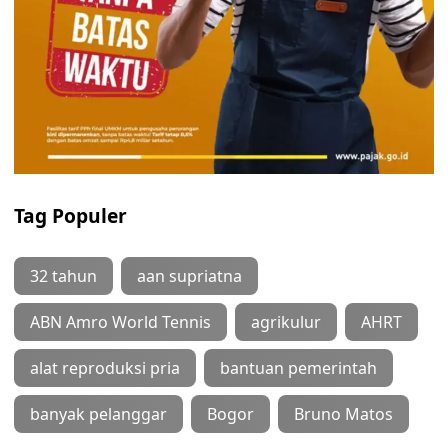
Tag Populer
32 tahun
aan supriatna
ABN Amro World Tennis
agrikulur
AHRT
alat reproduksi pria
bantuan pemerintah
banyak pelanggar
Bogor
Bruno Matos