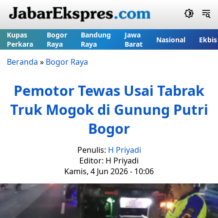
Kupas
Bogor
Bandung
Jawa
Nasional
Ekbis
Perkara
Raya
Raya
Barat
Beranda
»
Bogor Raya
Pemotor Tewas Usai Tabrak
Truk Mogok di Gunung Putri
Bogor
Penulis:
H Priyadi
Editor: H Priyadi
Kamis, 4 Jun 2026 - 10:06