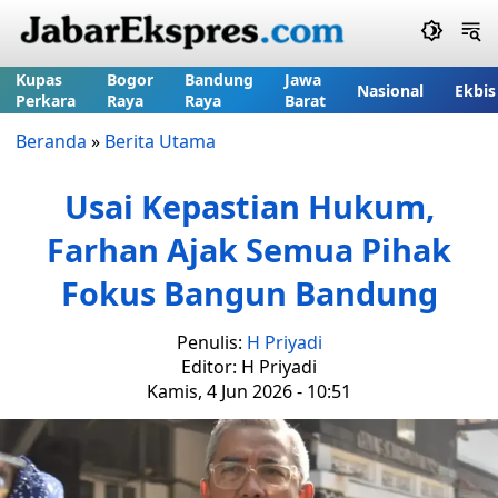
Kupas
Bogor
Bandung
Jawa
Nasional
Ekbis
Perkara
Raya
Raya
Barat
Beranda
»
Berita Utama
Usai Kepastian Hukum,
Farhan Ajak Semua Pihak
Fokus Bangun Bandung
Penulis:
H Priyadi
Editor: H Priyadi
Kamis, 4 Jun 2026 - 10:51