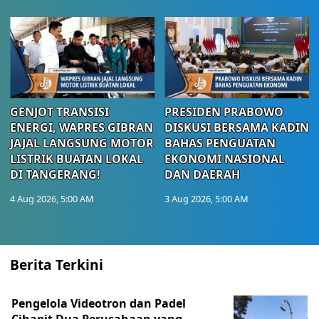
GENJOT TRANSISI
PRESIDEN PRABOWO
ENERGI, WAPRES GIBRAN
DISKUSI BERSAMA KADIN
JAJAL LANGSUNG MOTOR
BAHAS PENGUATAN
LISTRIK BUATAN LOKAL
EKONOMI NASIONAL
DI TANGERANG!
DAN DAERAH
4 Aug 2026, 5:00 AM
3 Aug 2026, 5:00 AM
Berita Terkini
Pengelola Videotron dan Padel
Cihapit Dua Perusahaan yang