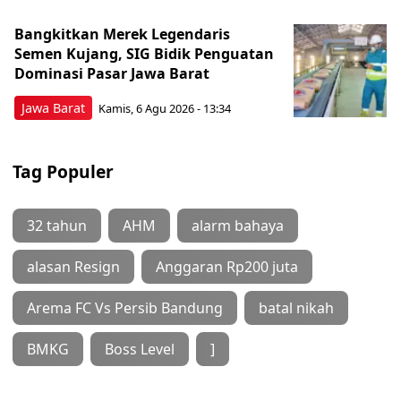
Bangkitkan Merek Legendaris
Semen Kujang, SIG Bidik Penguatan
Dominasi Pasar Jawa Barat
Jawa Barat
Kamis, 6 Agu 2026 - 13:34
Tag Populer
32 tahun
AHM
alarm bahaya
alasan Resign
Anggaran Rp200 juta
Arema FC Vs Persib Bandung
batal nikah
BMKG
Boss Level
]