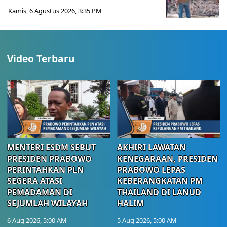
Kamis, 6 Agustus 2026, 3:35 PM
Video Terbaru
MENTERI ESDM SEBUT
AKHIRI LAWATAN
PRESIDEN PRABOWO
KENEGARAAN, PRESIDEN
PERINTAHKAN PLN
PRABOWO LEPAS
SEGERA ATASI
KEBERANGKATAN PM
PEMADAMAN DI
THAILAND DI LANUD
SEJUMLAH WILAYAH
HALIM
6 Aug 2026, 5:00 AM
5 Aug 2026, 5:00 AM