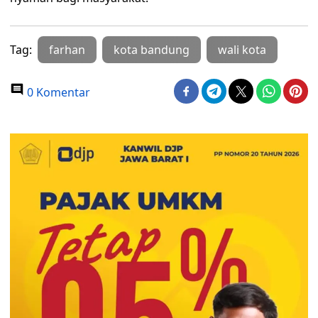
Tag:
farhan
kota bandung
wali kota
0 Komentar