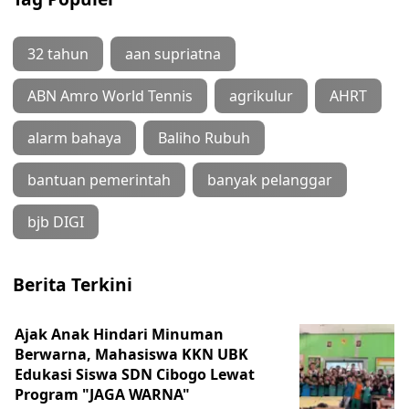
32 tahun
aan supriatna
ABN Amro World Tennis
agrikulur
AHRT
alarm bahaya
Baliho Rubuh
bantuan pemerintah
banyak pelanggar
bjb DIGI
Berita Terkini
Ajak Anak Hindari Minuman
Berwarna, Mahasiswa KKN UBK
Edukasi Siswa SDN Cibogo Lewat
Program "JAGA WARNA"