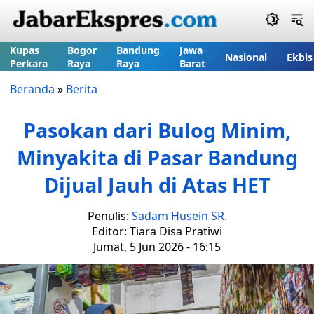
Kupas
Bogor
Bandung
Jawa
Nasional
Ekbis
Perkara
Raya
Raya
Barat
Beranda
»
Berita
Pasokan dari Bulog Minim,
Minyakita di Pasar Bandung
Dijual Jauh di Atas HET
Penulis:
Sadam Husein SR.
Editor: Tiara Disa Pratiwi
Jumat, 5 Jun 2026 - 16:15