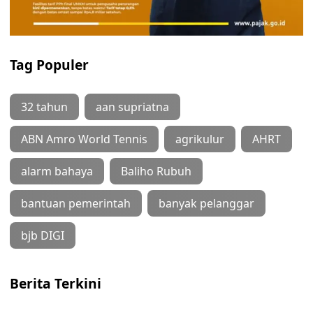
Tag Populer
32 tahun
aan supriatna
ABN Amro World Tennis
agrikulur
AHRT
alarm bahaya
Baliho Rubuh
bantuan pemerintah
banyak pelanggar
bjb DIGI
Berita Terkini