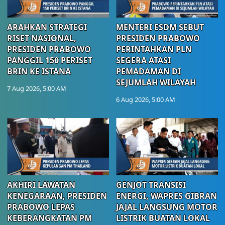
ARAHKAN STRATEGI
MENTERI ESDM SEBUT
RISET NASIONAL,
PRESIDEN PRABOWO
PRESIDEN PRABOWO
PERINTAHKAN PLN
PANGGIL 150 PERISET
SEGERA ATASI
BRIN KE ISTANA
PEMADAMAN DI
SEJUMLAH WILAYAH
7 Aug 2026, 5:00 AM
6 Aug 2026, 5:00 AM
AKHIRI LAWATAN
GENJOT TRANSISI
KENEGARAAN, PRESIDEN
ENERGI, WAPRES GIBRAN
PRABOWO LEPAS
JAJAL LANGSUNG MOTOR
KEBERANGKATAN PM
LISTRIK BUATAN LOKAL