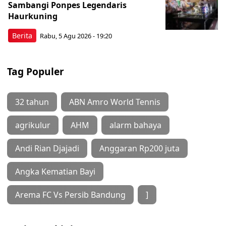
Sambangi Ponpes Legendaris
Haurkuning
Berita
Rabu, 5 Agu 2026 - 19:20
Tag Populer
32 tahun
ABN Amro World Tennis
agrikulur
AHM
alarm bahaya
Andi Rian Djajadi
Anggaran Rp200 juta
Angka Kematian Bayi
Arema FC Vs Persib Bandung
]