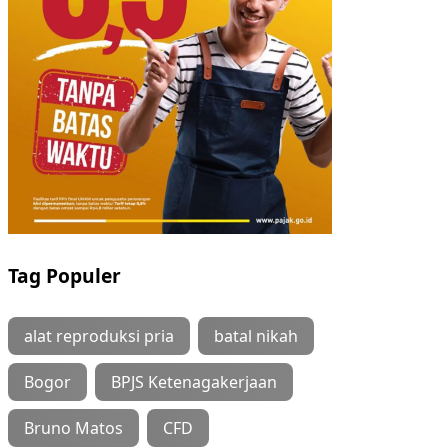
Tag Populer
alat reproduksi pria
batal nikah
Bogor
BPJS Ketenagakerjaan
Bruno Matos
CFD