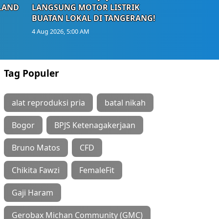
LAND
LANGSUNG MOTOR LISTRIK
BUATAN LOKAL DI TANGERANG!
4 Aug 2026, 5:00 AM
Tag Populer
alat reproduksi pria
batal nikah
Bogor
BPJS Ketenagakerjaan
Bruno Matos
CFD
Chikita Fawzi
FemaleFit
Gaji Haram
Gerobax Michan Community (GMC)