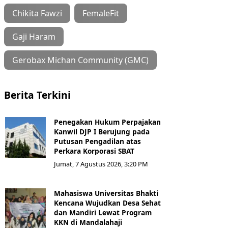
Chikita Fawzi
FemaleFit
Gaji Haram
Gerobax Michan Community (GMC)
Berita Terkini
Penegakan Hukum Perpajakan
Kanwil DJP I Berujung pada
Putusan Pengadilan atas
Perkara Korporasi SBAT
Jumat, 7 Agustus 2026, 3:20 PM
Mahasiswa Universitas Bhakti
Kencana Wujudkan Desa Sehat
dan Mandiri Lewat Program
KKN di Mandalahaji