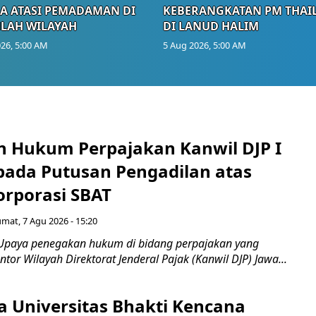
A ATASI PEMADAMAN DI
KEBERANGKATAN PM THAI
LAH WILAYAH
DI LANUD HALIM
26, 5:00 AM
5 Aug 2026, 5:00 AM
 Hukum Perpajakan Kanwil DJP I
pada Putusan Pengadilan atas
orporasi SBAT
umat, 7 Agu 2026 - 15:20
Upaya penegakan hukum di bidang perpajakan yang
ntor Wilayah Direktorat Jenderal Pajak (Kanwil DJP) Jawa...
 Universitas Bhakti Kencana