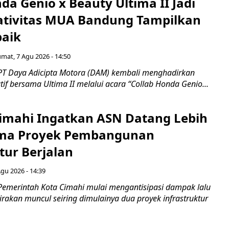
da Genio x Beauty Ultima II Jadi
ativitas MUA Bandung Tampilkan
baik
umat, 7 Agu 2026 - 14:50
PT Daya Adicipta Motora (DAM) kembali menghadirkan
atif bersama Ultima II melalui acara “Collab Honda Genio...
mahi Ingatkan ASN Datang Lebih
ama Proyek Pembangunan
tur Berjalan
Agu 2026 - 14:39
Pemerintah Kota Cimahi mulai mengantisipasi dampak lalu
kirakan muncul seiring dimulainya dua proyek infrastruktur