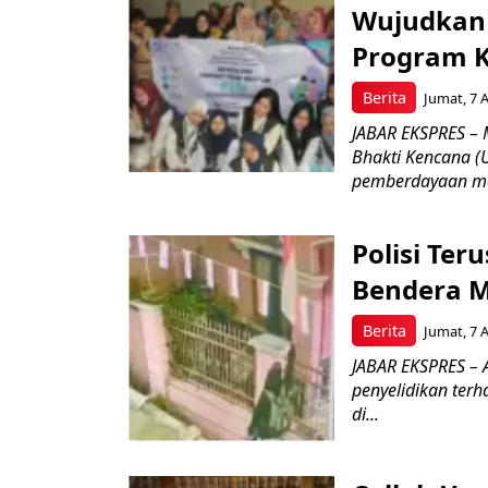
Wujudkan 
Program K
Berita
Jumat, 7 
JABAR EKSPRES – 
Bhakti Kencana 
pemberdayaan ma
Polisi Ter
Bendera M
Berita
Jumat, 7 
JABAR EKSPRES – A
penyelidikan ter
di...