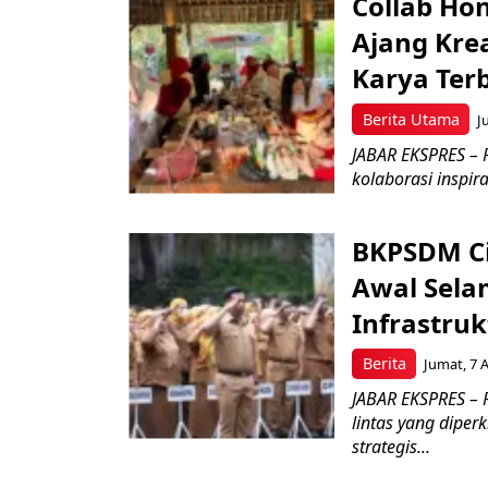
Collab Hon
Ajang Kre
Karya Ter
Berita Utama
J
JABAR EKSPRES – 
kolaborasi inspir
BKPSDM Ci
Awal Sel
Infrastruk
Berita
Jumat, 7 
JABAR EKSPRES – 
lintas yang diper
strategis...