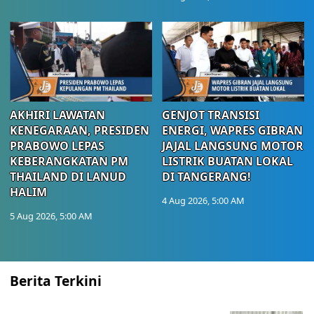
AKHIRI LAWATAN
GENJOT TRANSISI
KENEGARAAN, PRESIDEN
ENERGI, WAPRES GIBRAN
PRABOWO LEPAS
JAJAL LANGSUNG MOTOR
KEBERANGKATAN PM
LISTRIK BUATAN LOKAL
THAILAND DI LANUD
DI TANGERANG!
HALIM
4 Aug 2026, 5:00 AM
5 Aug 2026, 5:00 AM
Berita Terkini