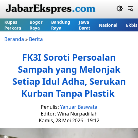
Kupas
Bogor
Bandung
Jawa
Nasional
Ekbis
Perkara
Raya
Raya
Barat
Beranda
»
Berita
FK3I Soroti Persoalan
Sampah yang Melonjak
Setiap Idul Adha, Serukan
Kurban Tanpa Plastik
Penulis:
Yanuar Baswata
Editor: Wina Nurpadillah
Kamis, 28 Mei 2026 - 19:12