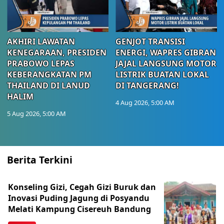
AKHIRI LAWATAN
GENJOT TRANSISI
KENEGARAAN, PRESIDEN
ENERGI, WAPRES GIBRAN
PRABOWO LEPAS
JAJAL LANGSUNG MOTOR
KEBERANGKATAN PM
LISTRIK BUATAN LOKAL
THAILAND DI LANUD
DI TANGERANG!
HALIM
4 Aug 2026, 5:00 AM
5 Aug 2026, 5:00 AM
Berita Terkini
Konseling Gizi, Cegah Gizi Buruk dan
Inovasi Puding Jagung di Posyandu
Melati Kampung Cisereuh Bandung