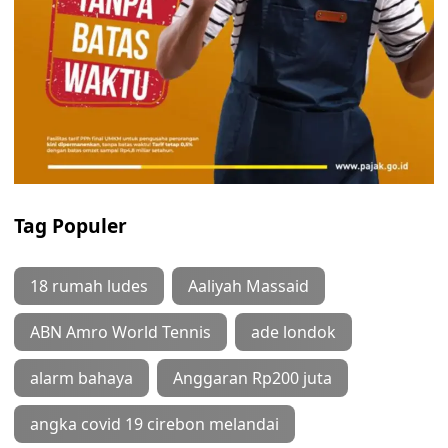
Tag Populer
18 rumah ludes
Aaliyah Massaid
ABN Amro World Tennis
ade londok
alarm bahaya
Anggaran Rp200 juta
angka covid 19 cirebon melandai