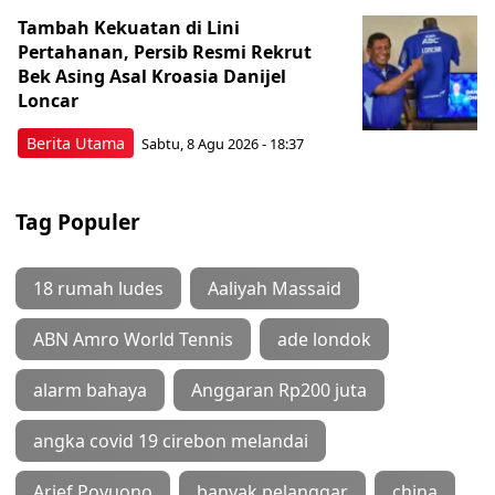
Tambah Kekuatan di Lini
Pertahanan, Persib Resmi Rekrut
Bek Asing Asal Kroasia Danijel
Loncar
Berita Utama
Sabtu, 8 Agu 2026 - 18:37
Tag Populer
18 rumah ludes
Aaliyah Massaid
ABN Amro World Tennis
ade londok
alarm bahaya
Anggaran Rp200 juta
angka covid 19 cirebon melandai
Arief Poyuono
banyak pelanggar
china