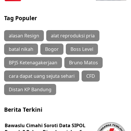
Tag Populer
alasan Resign
alat reproduksi pria
batal nikah
Bogor
Boss Level
BPJS Ketenagakerjaan
Bruno Matos
cara dapat uang sejuta sehari
CFD
Distan KP Bandung
Berita Terkini
Bawaslu Cimahi Soroti Data SIPOL