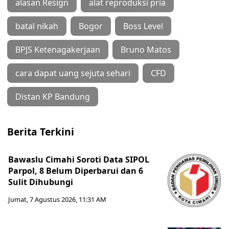
alasan Resign
alat reproduksi pria
batal nikah
Bogor
Boss Level
BPJS Ketenagakerjaan
Bruno Matos
cara dapat uang sejuta sehari
CFD
Distan KP Bandung
Berita Terkini
Bawaslu Cimahi Soroti Data SIPOL
Parpol, 8 Belum Diperbarui dan 6
Sulit Dihubungi
Jumat, 7 Agustus 2026, 11:31 AM