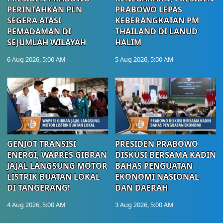
PERINTAHKAN PLN
PRABOWO LEPAS
SEGERA ATASI
KEBERANGKATAN PM
PEMADAMAN DI
THAILAND DI LANUD
SEJUMLAH WILAYAH
HALIM
6 Aug 2026, 5:00 AM
5 Aug 2026, 5:00 AM
GENJOT TRANSISI
PRESIDEN PRABOWO
ENERGI, WAPRES GIBRAN
DISKUSI BERSAMA KADIN
JAJAL LANGSUNG MOTOR
BAHAS PENGUATAN
LISTRIK BUATAN LOKAL
EKONOMI NASIONAL
DI TANGERANG!
DAN DAERAH
4 Aug 2026, 5:00 AM
3 Aug 2026, 5:00 AM