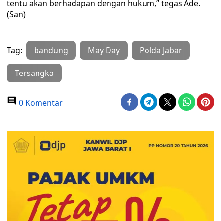
tentu akan berhadapan dengan hukum,” tegas Ade.
(San)
Tag:
bandung
May Day
Polda Jabar
Tersangka
0 Komentar