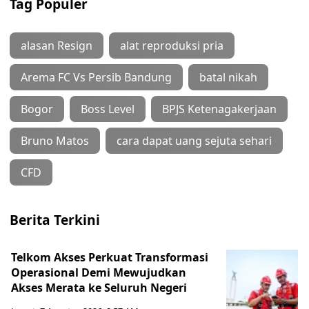
Tag Populer
alasan Resign
alat reproduksi pria
Arema FC Vs Persib Bandung
batal nikah
Bogor
Boss Level
BPJS Ketenagakerjaan
Bruno Matos
cara dapat uang sejuta sehari
CFD
Berita Terkini
Telkom Akses Perkuat Transformasi
Operasional Demi Mewujudkan
Akses Merata ke Seluruh Negeri