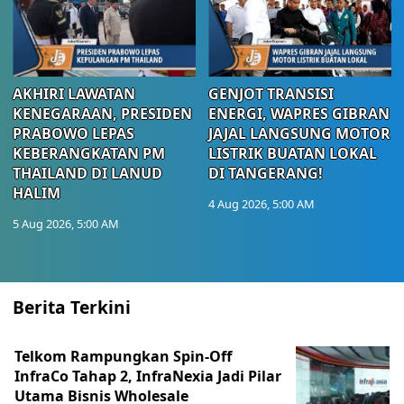
AKHIRI LAWATAN
GENJOT TRANSISI
KENEGARAAN, PRESIDEN
ENERGI, WAPRES GIBRAN
PRABOWO LEPAS
JAJAL LANGSUNG MOTOR
KEBERANGKATAN PM
LISTRIK BUATAN LOKAL
THAILAND DI LANUD
DI TANGERANG!
HALIM
4 Aug 2026, 5:00 AM
5 Aug 2026, 5:00 AM
Berita Terkini
Telkom Rampungkan Spin-Off
InfraCo Tahap 2, InfraNexia Jadi Pilar
Utama Bisnis Wholesale