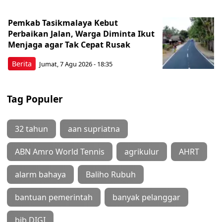
Pemkab Tasikmalaya Kebut
Perbaikan Jalan, Warga Diminta Ikut
Menjaga agar Tak Cepat Rusak
Berita
Jumat, 7 Agu 2026 - 18:35
Tag Populer
32 tahun
aan supriatna
ABN Amro World Tennis
agrikulur
AHRT
alarm bahaya
Baliho Rubuh
bantuan pemerintah
banyak pelanggar
bjb DIGI