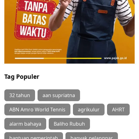
Tag Populer
32 tahun
aan supriatna
ABN Amro World Tennis
agrikulur
AHRT
alarm bahaya
Baliho Rubuh
bantuan pemerintah
banyak pelanggar