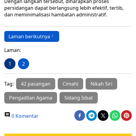
Dengan langkah tersebut, diharapkan proses
persidangan dapat berlangsung lebih efektif, tertib,
dan meminimalisasi hambatan administratif.
Laman berikutnya
Laman:
1
2
Tag:
42 pasangan
Cimahi
Nikah Siri
Pengadilan Agama
Sidang Isbat
0 Komentar