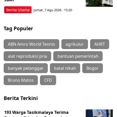
Berita Utama
Jumat, 7 Agu 2026 - 15:20
Tag Populer
ABN Amro World Tennis
agrikulur
AHRT
alat reproduksi pria
bantuan pemerintah
banyak pelanggar
batal nikah
Bogor
Bruno Matos
CFD
Berita Terkini
193 Warga Tasikmalaya Terima