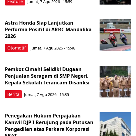
Feature
Jumat, 7 Agu 2026 - 15:59
Astra Honda Siap Lanjutkan
Performa Positif di ARRC Mandalika
2026
Otomotif
Jumat, 7 Agu 2026 - 15:48
Pemkot Cimahi Selidiki Dugaan
Penjualan Seragam di SMP Negeri,
Kepala Sekolah Terancam Disanksi
Berita
Jumat, 7 Agu 2026 - 15:35
Penegakan Hukum Perpajakan
Kanwil DJP I Berujung pada Putusan
Pengadilan atas Perkara Korporasi
SBAT