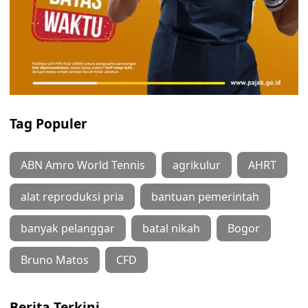
Tag Populer
ABN Amro World Tennis
agrikulur
AHRT
alat reproduksi pria
bantuan pemerintah
banyak pelanggar
batal nikah
Bogor
Bruno Matos
CFD
Berita Terkini