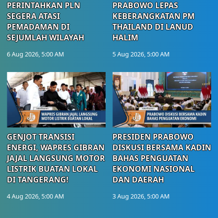
PERINTAHKAN PLN
PRABOWO LEPAS
SEGERA ATASI
KEBERANGKATAN PM
PEMADAMAN DI
THAILAND DI LANUD
SEJUMLAH WILAYAH
HALIM
6 Aug 2026, 5:00 AM
5 Aug 2026, 5:00 AM
GENJOT TRANSISI
PRESIDEN PRABOWO
ENERGI, WAPRES GIBRAN
DISKUSI BERSAMA KADIN
JAJAL LANGSUNG MOTOR
BAHAS PENGUATAN
LISTRIK BUATAN LOKAL
EKONOMI NASIONAL
DI TANGERANG!
DAN DAERAH
4 Aug 2026, 5:00 AM
3 Aug 2026, 5:00 AM