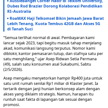
AussieBanget Corner Hadir di Telkom University,
Dubes Rod Brazier Dorong Kolaborasi Pendidikan
RI–Australia
RoaMAX Haji Telkomsel Bikin Jemaah Jawa Barat
Lebih Tenang, Kuota Tembus 42GB dan Akses 5G
di Tanah Suci
“Semua terlihat normal di awal. Pembayaran kami
lancar sejak 2023, tapi begitu masuk tahap menjelang
akad, komunikasi langsung terputus. Nomor kami
diblokir, kantor pemasaran tutup, dan stafnya satu per
satu menghilang,” ujar Asep Ridwan Setia Permana
(49), salah satu konsumen asal Sukabumi, Sabtu
(2/5/2026).
Asep mengaku menyetorkan hampir Rp400 juta untuk
satu unit rumah senilai Rp1 miliar di Klaster Janet. Ia
tertarik dengan janji hunian berkonsep alam dengan
akses yang diklaim strategis. Namun, harapan itu
runtuh saat fakta di lapangan tak sesuai dengan
promosi.