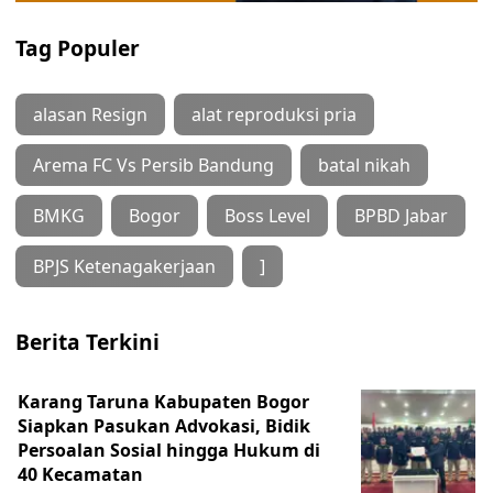
Tag Populer
alasan Resign
alat reproduksi pria
Arema FC Vs Persib Bandung
batal nikah
BMKG
Bogor
Boss Level
BPBD Jabar
BPJS Ketenagakerjaan
]
Berita Terkini
Karang Taruna Kabupaten Bogor
Siapkan Pasukan Advokasi, Bidik
Persoalan Sosial hingga Hukum di
40 Kecamatan