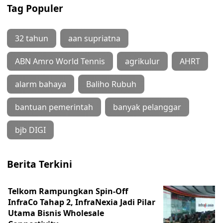
Tag Populer
32 tahun
aan supriatna
ABN Amro World Tennis
agrikulur
AHRT
alarm bahaya
Baliho Rubuh
bantuan pemerintah
banyak pelanggar
bjb DIGI
Berita Terkini
Telkom Rampungkan Spin-Off
InfraCo Tahap 2, InfraNexia Jadi Pilar
Utama Bisnis Wholesale