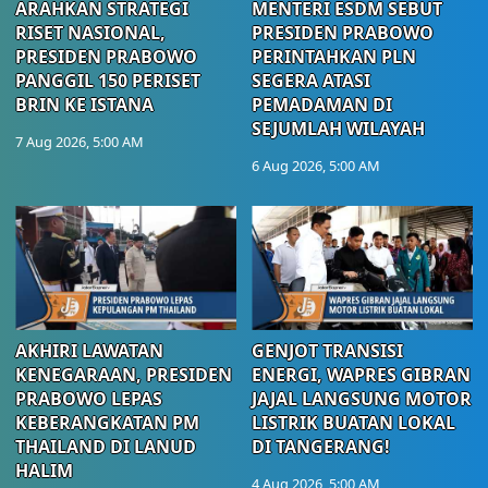
ARAHKAN STRATEGI
MENTERI ESDM SEBUT
RISET NASIONAL,
PRESIDEN PRABOWO
PRESIDEN PRABOWO
PERINTAHKAN PLN
PANGGIL 150 PERISET
SEGERA ATASI
BRIN KE ISTANA
PEMADAMAN DI
SEJUMLAH WILAYAH
7 Aug 2026, 5:00 AM
6 Aug 2026, 5:00 AM
AKHIRI LAWATAN
GENJOT TRANSISI
KENEGARAAN, PRESIDEN
ENERGI, WAPRES GIBRAN
PRABOWO LEPAS
JAJAL LANGSUNG MOTOR
KEBERANGKATAN PM
LISTRIK BUATAN LOKAL
THAILAND DI LANUD
DI TANGERANG!
HALIM
4 Aug 2026, 5:00 AM