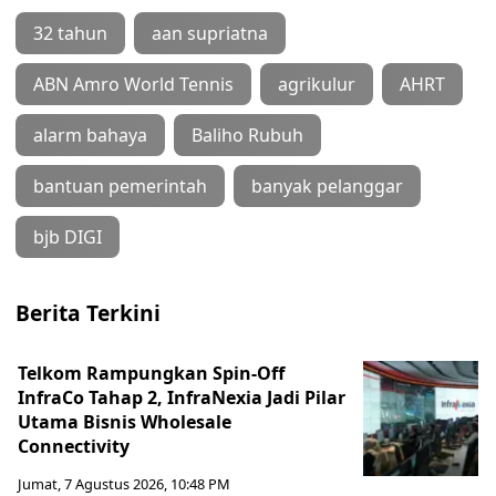
32 tahun
aan supriatna
ABN Amro World Tennis
agrikulur
AHRT
alarm bahaya
Baliho Rubuh
bantuan pemerintah
banyak pelanggar
bjb DIGI
Berita Terkini
Telkom Rampungkan Spin-Off
InfraCo Tahap 2, InfraNexia Jadi Pilar
Utama Bisnis Wholesale
Connectivity
Jumat, 7 Agustus 2026, 10:48 PM