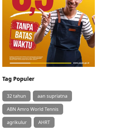
Tag Populer
32 tahun
aan supriatna
ABN Amro World Tennis
agrikulur
AHRT