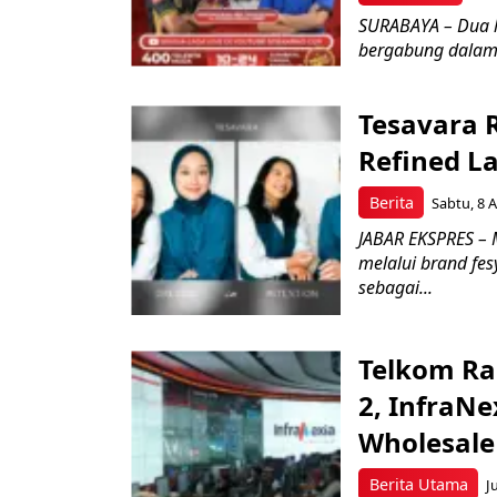
SURABAYA – Dua l
bergabung dalam 
Tesavara 
Refined L
Berita
Sabtu, 8 A
JABAR EKSPRES – M
melalui brand fe
sebagai...
Telkom Ra
2, InfraNe
Wholesale
Berita Utama
J