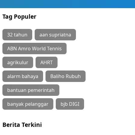
Tag Populer
32 tahun
aan supriatna
ABN Amro World Tennis
agrikulur
AHRT
alarm bahaya
Baliho Rubuh
bantuan pemerintah
banyak pelanggar
bjb DIGI
Berita Terkini