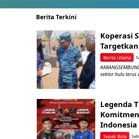
Berita Terkini
Koperasi 
Targetka
Berita Utama
S
KARANGSEMBUNG –
sektor hulu terus
Legenda T
Komitmen 
Indonesia
Sepak Bola
Sabt