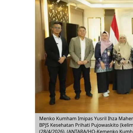
Menko Kumham Imipas Yusril Ihza Mahend
BPJS Kesehatan Prihati Pujowaskito (kelima
(28/4/2026). (ANTARA/HO-Kemenko Kumha