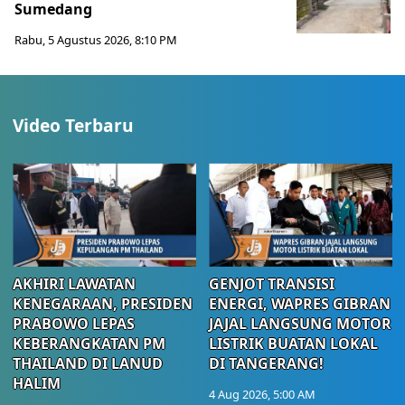
Sumedang
Rabu, 5 Agustus 2026, 8:10 PM
Video Terbaru
AKHIRI LAWATAN
GENJOT TRANSISI
KENEGARAAN, PRESIDEN
ENERGI, WAPRES GIBRAN
PRABOWO LEPAS
JAJAL LANGSUNG MOTOR
KEBERANGKATAN PM
LISTRIK BUATAN LOKAL
THAILAND DI LANUD
DI TANGERANG!
HALIM
4 Aug 2026, 5:00 AM