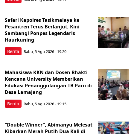
Safari Kapolres Tasikmalaya ke
Pesantren Terus Berlanjut, Kini
Sambangi Ponpes Legendaris
Haurkuning
Berita
Rabu, 5 Agu 2026 - 19:20
Mahasiswa KKN dan Dosen Bhakti
Kencana University Memberikan
Edukasi Penanggulangan TB Paru di
Desa Lamajang
Berita
Rabu, 5 Agu 2026 - 19:15
“Double Winner”, Abimanyu Melesat
Kibarkan Merah Putih Dua Kali di