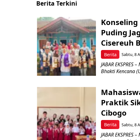
Berita Terkini
Konseling 
Puding Ja
Cisereuh 
Berita
Sabtu, 8 A
JABAR EKSPRES – 
Bhakti Kencana (U
Mahasiswa
Praktik Si
Cibogo
Berita
Sabtu, 8 A
JABAR EKSPRES – 