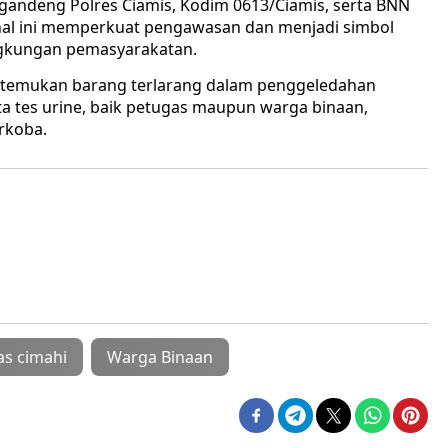
andeng Polres Ciamis, Kodim 0613/Ciamis, serta BNN
nal ini memperkuat pengawasan dan menjadi simbol
ngkungan pemasyarakatan.
 ditemukan barang terlarang dalam penggeledahan
a tes urine, baik petugas maupun warga binaan,
rkoba.
as cimahi
Warga Binaan