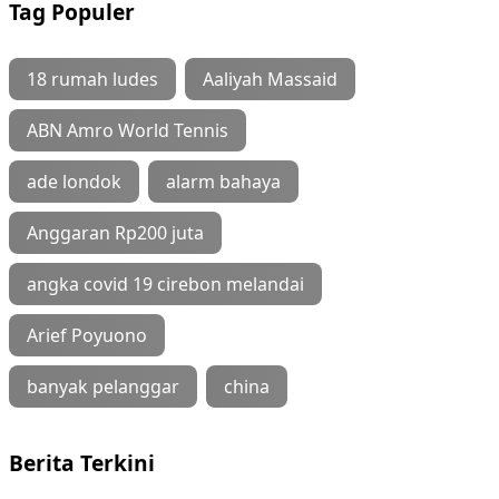
Tag Populer
18 rumah ludes
Aaliyah Massaid
ABN Amro World Tennis
ade londok
alarm bahaya
Anggaran Rp200 juta
angka covid 19 cirebon melandai
Arief Poyuono
banyak pelanggar
china
Berita Terkini