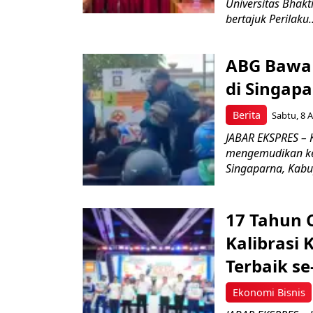
Universitas Bhak
bertajuk Perilaku..
ABG Bawa 
di Singapa
Berita
Sabtu, 8 A
JABAR EKSPRES –
mengemudikan ken
Singaparna, Kabup
17 Tahun 
Kalibrasi 
Terbaik se
Ekonomi Bisnis