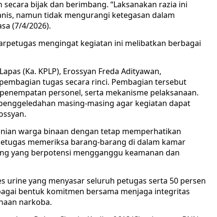
secara bijak dan berimbang. “Laksanakan razia ini
nis, namun tidak mengurangi ketegasan dalam
sa (7/4/2026).
arpetugas mengingat kegiatan ini melibatkan berbagai
apas (Ka. KPLP), Erossyan Freda Adityawan,
embagian tugas secara rinci. Pembagian tersebut
 penempatan personel, serta mekanisme pelaksanaan.
ik penggeledahan masing-masing agar kegiatan dapat
rossyan.
unian warga binaan dengan tetap memperhatikan
Petugas memeriksa barang-barang di dalam kamar
rang yang berpotensi mengganggu keamanan dan
tes urine yang menyasar seluruh petugas serta 50 persen
sebagai bentuk komitmen bersama menjaga integritas
unaan narkoba.