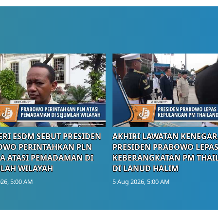
RI ESDM SEBUT PRESIDEN
AKHIRI LAWATAN KENEGAR
OWO PERINTAHKAN PLN
PRESIDEN PRABOWO LEPA
A ATASI PEMADAMAN DI
KEBERANGKATAN PM THAI
LAH WILAYAH
DI LANUD HALIM
26, 5:00 AM
5 Aug 2026, 5:00 AM