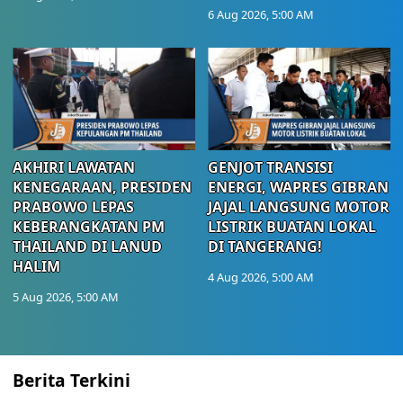
6 Aug 2026, 5:00 AM
AKHIRI LAWATAN
GENJOT TRANSISI
KENEGARAAN, PRESIDEN
ENERGI, WAPRES GIBRAN
PRABOWO LEPAS
JAJAL LANGSUNG MOTOR
KEBERANGKATAN PM
LISTRIK BUATAN LOKAL
THAILAND DI LANUD
DI TANGERANG!
HALIM
4 Aug 2026, 5:00 AM
5 Aug 2026, 5:00 AM
Berita Terkini