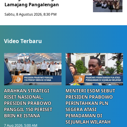
Lamajang Pangalengan
Sabtu, 8 Agustus 2026, 8:30 PM
Video Terbaru
ARAHKAN STRATEGI
MENTERI ESDM SEBUT
RISET NASIONAL,
PRESIDEN PRABOWO
PRESIDEN PRABOWO
PERINTAHKAN PLN
PANGGIL 150 PERISET
SEGERA ATASI
BRIN KE ISTANA
PEMADAMAN DI
SEJUMLAH WILAYAH
7 Aug 2026, 5:00 AM