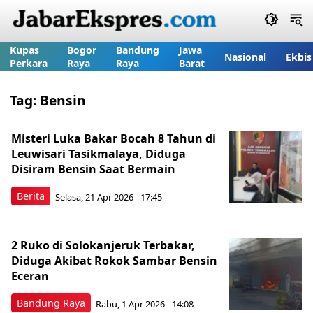
Kupas
Bogor
Bandung
Jawa
Nasional
Ekbis
Perkara
Raya
Raya
Barat
Tag:
Bensin
Misteri Luka Bakar Bocah 8 Tahun di
Leuwisari Tasikmalaya, Diduga
Disiram Bensin Saat Bermain
Berita
Selasa, 21 Apr 2026 - 17:45
2 Ruko di Solokanjeruk Terbakar,
Diduga Akibat Rokok Sambar Bensin
Eceran
Bandung Raya
Rabu, 1 Apr 2026 - 14:08