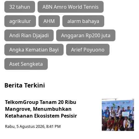
32 tahun
ABN Amro World Tennis
agrikulur
AHM
alarm bahaya
Andi Rian Djajadi
Anggaran Rp200 juta
Angka Kematian Bayi
Arief Poyuono
Aset Sengketa
Berita Terkini
TelkomGroup Tanam 20 Ribu
Mangrove, Menumbuhkan
Ketahanan Ekosistem Pesisir
Rabu, 5 Agustus 2026, 8:41 PM