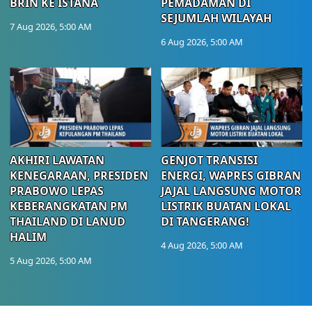
BRIN KE ISTANA
PEMADAMAN DI
SEJUMLAH WILAYAH
7 Aug 2026, 5:00 AM
6 Aug 2026, 5:00 AM
AKHIRI LAWATAN
GENJOT TRANSISI
KENEGARAAN, PRESIDEN
ENERGI, WAPRES GIBRAN
PRABOWO LEPAS
JAJAL LANGSUNG MOTOR
KEBERANGKATAN PM
LISTRIK BUATAN LOKAL
THAILAND DI LANUD
DI TANGERANG!
HALIM
4 Aug 2026, 5:00 AM
5 Aug 2026, 5:00 AM