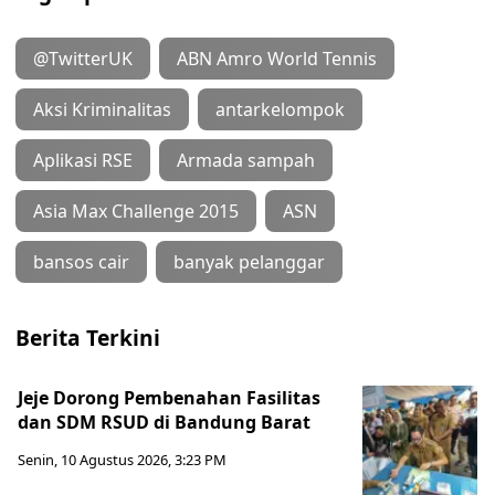
@TwitterUK
ABN Amro World Tennis
Aksi Kriminalitas
antarkelompok
Aplikasi RSE
Armada sampah
Asia Max Challenge 2015
ASN
bansos cair
banyak pelanggar
Berita Terkini
Jeje Dorong Pembenahan Fasilitas
dan SDM RSUD di Bandung Barat
Senin, 10 Agustus 2026, 3:23 PM