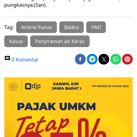
pungkasnya.(San).
Tag:
Andrie Yunus
Badko
HMI
Kasus
Penyiraman air Keras
0 Komentar