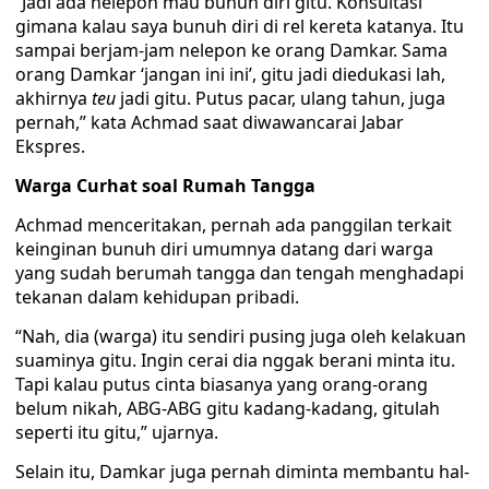
“Jadi ada nelepon mau bunuh diri gitu. Konsultasi
gimana kalau saya bunuh diri di rel kereta katanya. Itu
sampai berjam-jam nelepon ke orang Damkar. Sama
orang Damkar ‘jangan ini ini’, gitu jadi diedukasi lah,
akhirnya
teu
jadi gitu. Putus pacar, ulang tahun, juga
pernah,” kata Achmad saat diwawancarai Jabar
Ekspres.
Warga Curhat soal Rumah Tangga
Achmad menceritakan, pernah ada panggilan terkait
keinginan bunuh diri umumnya datang dari warga
yang sudah berumah tangga dan tengah menghadapi
tekanan dalam kehidupan pribadi.
“Nah, dia (warga) itu sendiri pusing juga oleh kelakuan
suaminya gitu. Ingin cerai dia nggak berani minta itu.
Tapi kalau putus cinta biasanya yang orang-orang
belum nikah, ABG-ABG gitu kadang-kadang, gitulah
seperti itu gitu,” ujarnya.
Selain itu, Damkar juga pernah diminta membantu hal-