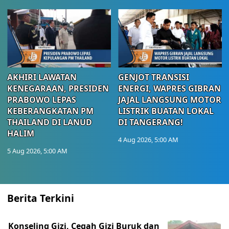
AKHIRI LAWATAN
GENJOT TRANSISI
KENEGARAAN, PRESIDEN
ENERGI, WAPRES GIBRAN
PRABOWO LEPAS
JAJAL LANGSUNG MOTOR
KEBERANGKATAN PM
LISTRIK BUATAN LOKAL
THAILAND DI LANUD
DI TANGERANG!
HALIM
4 Aug 2026, 5:00 AM
5 Aug 2026, 5:00 AM
Berita Terkini
Konseling Gizi, Cegah Gizi Buruk dan