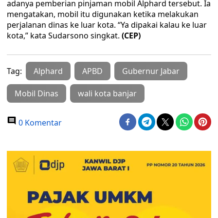
adanya pemberian pinjaman mobil Alphard tersebut. Ia
mengatakan, mobil itu digunakan ketika melakukan
perjalanan dinas ke luar kota. “Ya dipakai kalau ke luar
kota,” kata Sudarsono singkat.
(CEP)
Tag:
Alphard
APBD
Gubernur Jabar
Mobil Dinas
wali kota banjar
0 Komentar