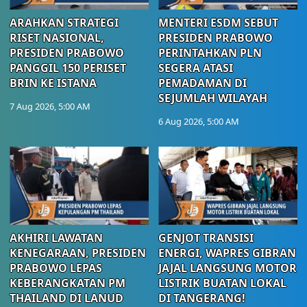
ARAHKAN STRATEGI
MENTERI ESDM SEBUT
RISET NASIONAL,
PRESIDEN PRABOWO
PRESIDEN PRABOWO
PERINTAHKAN PLN
PANGGIL 150 PERISET
SEGERA ATASI
BRIN KE ISTANA
PEMADAMAN DI
SEJUMLAH WILAYAH
7 Aug 2026, 5:00 AM
6 Aug 2026, 5:00 AM
AKHIRI LAWATAN
GENJOT TRANSISI
KENEGARAAN, PRESIDEN
ENERGI, WAPRES GIBRAN
PRABOWO LEPAS
JAJAL LANGSUNG MOTOR
KEBERANGKATAN PM
LISTRIK BUATAN LOKAL
THAILAND DI LANUD
DI TANGERANG!