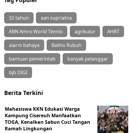
32 tahun
aan supriatna
ABN Amro World Tennis
agrikulur
AHRT
alarm bahaya
Baliho Rubuh
bantuan pemerintah
banyak pelanggar
bjb DIGI
Berita Terkini
Mahasiswa KKN Edukasi Warga
Kampung Cisereuh Manfaatkan
TOGA, Kenalkan Sabun Cuci Tangan
Ramah Lingkungan