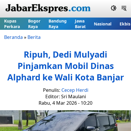
Kupas
Bogor
Bandung
Jawa
Nasional
Ekbis
Perkara
Raya
Raya
Barat
Beranda
»
Berita
Ripuh, Dedi Mulyadi
Pinjamkan Mobil Dinas
Alphard ke Wali Kota Banjar
Penulis:
Cecep Herdi
Editor: Sri Maulani
Rabu, 4 Mar 2026 - 10:20