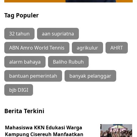
Tag Populer
32 tahun
aan supriatna
ABN Amro World Tennis
agrikulur
AHRT
alarm bahaya
Baliho Rubuh
bantuan pemerintah
banyak pelanggar
bjb DIGI
Berita Terkini
Mahasiswa KKN Edukasi Warga
Kampung Cisereuh Manfaatkan