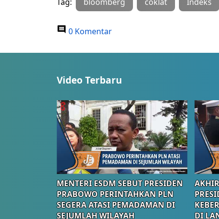
Tag:
bloomberg
coklat
Indeks
0 Komentar
Video Terbaru
MENTERI ESDM SEBUT PRESIDEN
AKHIR
PRABOWO PERINTAHKAN PLN
PRESI
SEGERA ATASI PEMADAMAN DI
KEBE
SEJUMLAH WILAYAH
DI LA