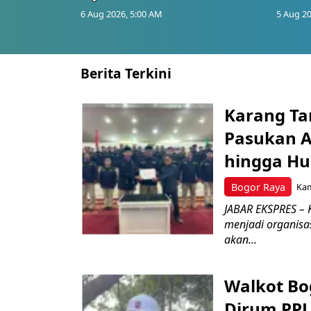
6 Aug 2026, 5:00 AM
5 Aug 20
Berita Terkini
Karang Ta
Pasukan Ad
hingga Hu
Bogor Raya
Kam
JABAR EKSPRES – 
menjadi organisa
akan...
Walkot Bo
Dirum PPJ