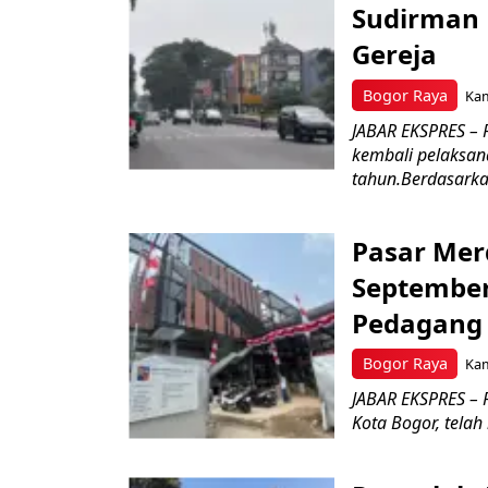
Sudirman 
Gereja
Bogor Raya
Kam
JABAR EKSPRES – 
kembali pelaksan
tahun.Berdasarkan
Pasar Mer
September
Pedagan
Bogor Raya
Kam
JABAR EKSPRES –
Kota Bogor, telah