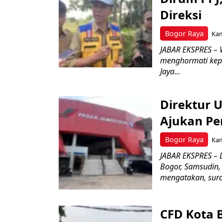
Direksi
Bogor Raya
Kam
JABAR EKSPRES – 
menghormati kep
Jaya...
Direktur 
Ajukan Pe
Bogor Raya
Kam
JABAR EKSPRES – 
Bogor, Samsudin,
mengatakan, surat
CFD Kota 