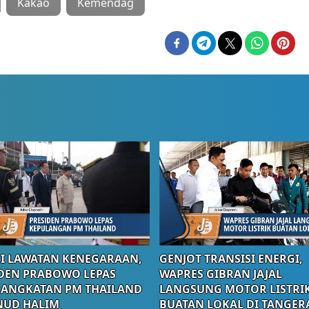
Kakao
Kemendag
I LAWATAN KENEGARAAN,
GENJOT TRANSISI ENERGI,
DEN PRABOWO LEPAS
WAPRES GIBRAN JAJAL
RANGKATAN PM THAILAND
LANGSUNG MOTOR LISTRI
NUD HALIM
BUATAN LOKAL DI TANGER