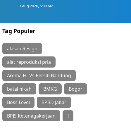
3 Aug 2026, 5:00 AM
Tag Populer
alasan Resign
alat reproduksi pria
Arema FC Vs Persib Bandung
batal nikah
BMKG
Bogor
Boss Level
BPBD Jabar
BPJS Ketenagakerjaan
]