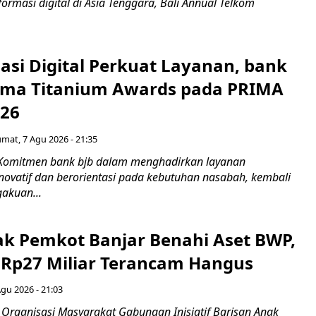
rmasi digital di Asia Tenggara, Bali Annual Telkom
asi Digital Perkuat Layanan, bank
Lima Titanium Awards pada PRIMA
026
umat, 7 Agu 2026 - 21:35
 Komitmen bank bjb dalam menghadirkan layanan
novatif dan berorientasi pada kebutuhan nasabah, kembali
akuan...
ak Pemkot Banjar Benahi Aset BWP,
Rp27 Miliar Terancam Hangus
Agu 2026 - 21:03
Organisasi Masyarakat Gabungan Inisiatif Barisan Anak