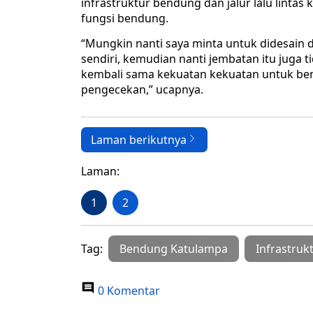
infrastruktur bendung dan jalur lalu lint
fungsi bendung.
“Mungkin nanti saya minta untuk didesain d
sendiri, kemudian nanti jembatan itu juga t
kembali sama kekuatan kekuatan untuk ben
pengecekan,” ucapnya.
Laman berikutnya
Laman:
1
2
Tag:
Bendung Katulampa
Infrastruk
0 Komentar