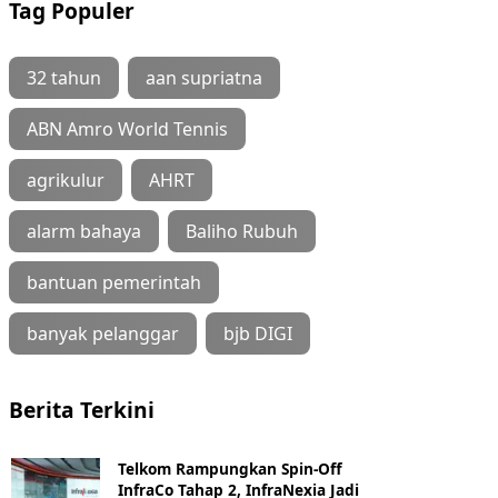
Tag Populer
32 tahun
aan supriatna
ABN Amro World Tennis
agrikulur
AHRT
alarm bahaya
Baliho Rubuh
bantuan pemerintah
banyak pelanggar
bjb DIGI
Berita Terkini
Telkom Rampungkan Spin-Off
InfraCo Tahap 2, InfraNexia Jadi