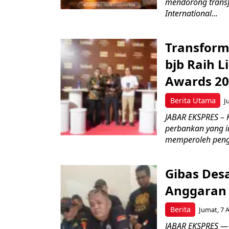
mendorong transfo
International...
Transform
bjb Raih 
Awards 2
Berita Utama
J
JABAR EKSPRES –
perbankan yang i
memperoleh peng
Gibas Des
Anggaran 
Berita
Jumat, 7 
JABAR EKSPRES — 