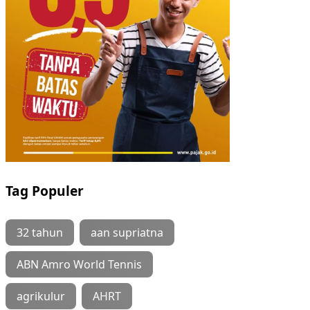
Tag Populer
32 tahun
aan supriatna
ABN Amro World Tennis
agrikulur
AHRT