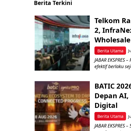
Berita Terkini
Telkom Ra
2, InfraNe
Wholesale
Berita Utama
J
JABAR EKSPRES – P
efektif berlaku se
BATIC 202
Depan AI, 
Digital
Berita Utama
J
JABAR EKSPRES – 