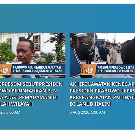
RI ESDM SEBUT PRESIDEN
AKHIRI LAWATAN KENEGAR
OWO PERINTAHKAN PLN
PRESIDEN PRABOWO LEPA
A ATASI PEMADAMAN DI
KEBERANGKATAN PM THAI
LAH WILAYAH
DI LANUD HALIM
26, 5:00 AM
5 Aug 2026, 5:00 AM