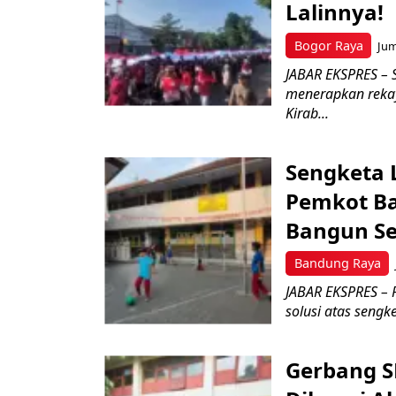
Lalinnya!
Bogor Raya
Jum
JABAR EKSPRES – S
menerapkan rekaya
Kirab...
Sengketa 
Pemkot Ba
Bangun Se
Bandung Raya
JABAR EKSPRES – 
solusi atas sengk
Gerbang S