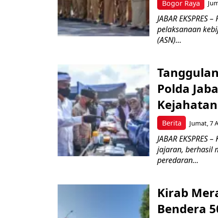
Bogor Raya
Jum
JABAR EKSPRES – 
pelaksanaan kebi
(ASN)...
Tanggulan
Polda Jab
Kejahata
Berita
Jumat, 7 
JABAR EKSPRES – K
jajaran, berhasil
peredaran...
Kirab Mer
Bendera 5