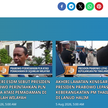
RI ESDM SEBUT PRESIDEN
AKHIRI LAWATAN KENEGAR
OWO PERINTAHKAN PLN
PRESIDEN PRABOWO LEPA
A ATASI PEMADAMAN DI
KEBERANGKATAN PM THAI
LAH WILAYAH
DI LANUD HALIM
26, 5:00 AM
5 Aug 2026, 5:00 AM