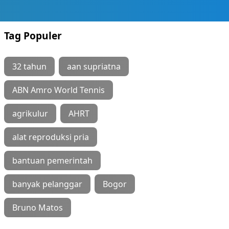
Tag Populer
32 tahun
aan supriatna
ABN Amro World Tennis
agrikulur
AHRT
alat reproduksi pria
bantuan pemerintah
banyak pelanggar
Bogor
Bruno Matos