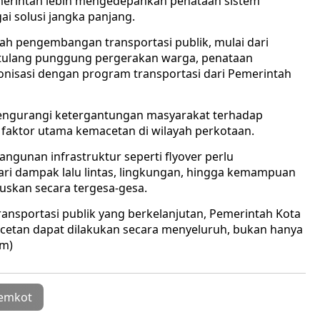
 Pemerintah lebih mengedepankan penataan sistem
ai solusi jangka panjang.
ah pengembangan transportasi publik, mulai dari
i tulang punggung pergerakan warga, penataan
ronisasi dengan program transportasi dari Pemerintah
m mengurangi ketergantungan masyarakat terhadap
i faktor utama kemacetan di wilayah perkotaan.
gunan infrastruktur seperti flyover perlu
i dampak lalu lintas, lingkungan, hingga kemampuan
tuskan secara tergesa-gesa.
ransportasi publik yang berkelanjutan, Pemerintah Kota
etan dapat dilakukan secara menyeluruh, bukan hanya
am)
emkot