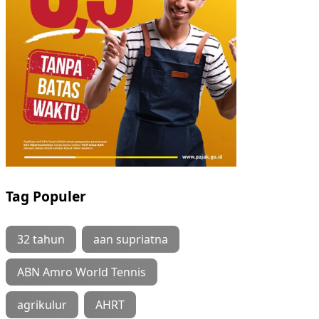
Tag Populer
32 tahun
aan supriatna
ABN Amro World Tennis
agrikulur
AHRT