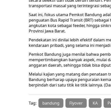
secara selektif dan tidak berdiri sendiri.
transportasi massal yang terintegrasi sebag
Saat ini, fokus utama Pemkot Bandung adal
penguatan Bus Rapid Transit (BRT) sebaga
angkutan kota sebagai feeder, hingga sink
Provinsi Jawa Barat.
Pendekatan ini dinilai lebih efektif dala
kendaraan pribadi, yang selama ini menjad
Pemkot Bandung juga menilai bahwa pemban
mempertimbangkan banyak aspek, mulai dar
anggaran daerah, sehingga tidak bisa dipu
Melalui kajian yang matang dan penataan t
Bandung berharap upaya penguraian kemac
berpindah dari satu titik ke titik lainnya. (D
Tag:
bandung
Flyover
KA
P