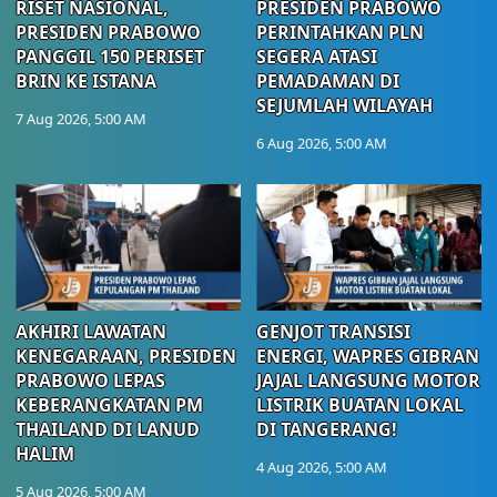
RISET NASIONAL,
PRESIDEN PRABOWO
PRESIDEN PRABOWO
PERINTAHKAN PLN
PANGGIL 150 PERISET
SEGERA ATASI
BRIN KE ISTANA
PEMADAMAN DI
SEJUMLAH WILAYAH
7 Aug 2026, 5:00 AM
6 Aug 2026, 5:00 AM
AKHIRI LAWATAN
GENJOT TRANSISI
KENEGARAAN, PRESIDEN
ENERGI, WAPRES GIBRAN
PRABOWO LEPAS
JAJAL LANGSUNG MOTOR
KEBERANGKATAN PM
LISTRIK BUATAN LOKAL
THAILAND DI LANUD
DI TANGERANG!
HALIM
4 Aug 2026, 5:00 AM
5 Aug 2026, 5:00 AM