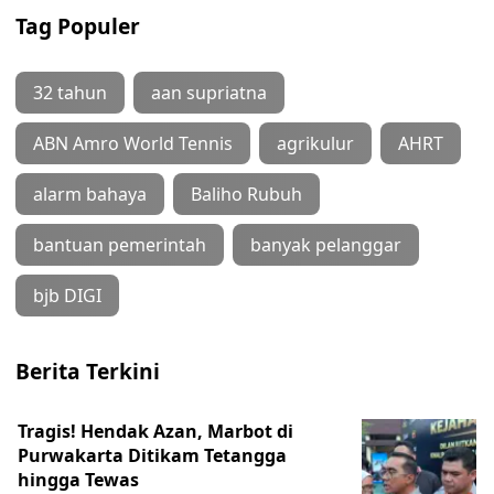
Tag Populer
32 tahun
aan supriatna
ABN Amro World Tennis
agrikulur
AHRT
alarm bahaya
Baliho Rubuh
bantuan pemerintah
banyak pelanggar
bjb DIGI
Berita Terkini
Tragis! Hendak Azan, Marbot di
Purwakarta Ditikam Tetangga
hingga Tewas