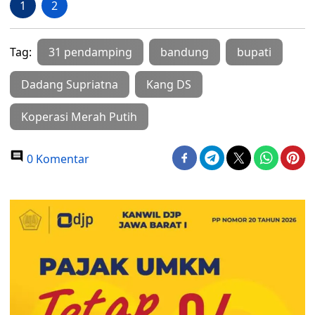
1
2
Tag:
31 pendamping
bandung
bupati
Dadang Supriatna
Kang DS
Koperasi Merah Putih
0 Komentar